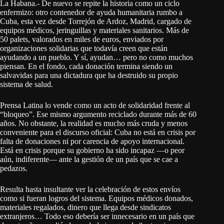
La Habana.- De nuevo se repite la historia como un ciclo
enfermizo: otro contenedor de ayuda humanitaria rumbo a
Cuba, esta vez desde Torrejón de Ardoz, Madrid, cargado de
equipos médicos, jeringuillas y materiales sanitarios. Más de
50 palets, valorados en miles de euros, enviados por
organizaciones solidarias que todavía creen que están
ayudando a un pueblo. Y sí, ayudan… pero no como muchos
piensan. En el fondo, cada donación termina siendo un
salvavidas para una dictadura que ha destruido su propio
sistema de salud.
Prensa Latina lo vende como un acto de solidaridad frente al
“bloqueo”. Ese mismo argumento reciclado durante más de 60
años. No obstante, la realidad es mucho más cruda y menos
conveniente para el discurso oficial: Cuba no está en crisis por
falta de donaciones ni por carencia de apoyo internacional.
Está en crisis porque su gobierno ha sido incapaz —o peor
aún, indiferente— ante la gestión de un país que se cae a
pedazos.
Resulta hasta insultante ver la celebración de estos envíos
como si fueran logros del sistema. Equipos médicos donados,
materiales regalados, dinero que llega desde sindicatos
extranjeros… Todo eso debería ser innecesario en un país que