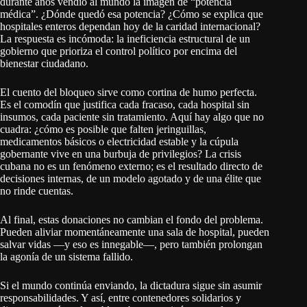
durante años vendió al mundo la imagen de “potencia
médica”. ¿Dónde quedó esa potencia? ¿Cómo se explica que
hospitales enteros dependan hoy de la caridad internacional?
La respuesta es incómoda: la ineficiencia estructural de un
gobierno que prioriza el control político por encima del
bienestar ciudadano.
El cuento del bloqueo sirve como cortina de humo perfecta.
Es el comodín que justifica cada fracaso, cada hospital sin
insumos, cada paciente sin tratamiento. Aquí hay algo que no
cuadra: ¿cómo es posible que falten jeringuillas,
medicamentos básicos o electricidad estable y la cúpula
gobernante vive en una burbuja de privilegios? La crisis
cubana no es un fenómeno externo; es el resultado directo de
decisiones internas, de un modelo agotado y de una élite que
no rinde cuentas.
Al final, estas donaciones no cambian el fondo del problema.
Pueden aliviar momentáneamente una sala de hospital, pueden
salvar vidas —y eso es innegable—, pero también prolongan
la agonía de un sistema fallido.
Si el mundo continúa enviando, la dictadura sigue sin asumir
responsabilidades. Y así, entre contenedores solidarios y