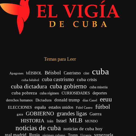
Temas para Leer
cuba
Béisbol
bÉISBOL
Castrismo
cine
Apagones
cuba castrismo
cuba crisis
cuba béisbol
cuba gobierno
cuba dictadura
cuba miseria
cuba pobreza
CURIOSIDADES
deportes
cuba régimen
eeuu
donald trump
Dictadura
derechos humanos
díaz Canel
fútbol
españa
ELECCIONES
estados unidos
Fidel Castro
grandes ligas
GOBIERNO
Guerra
gaza
MLB
HISTORIA
Israel
irán
MUNDO
noticias de cuba
noticias de cuba hoy
venezuela
real madrid
Rusia
Trump
Ucrania
régimen cubano