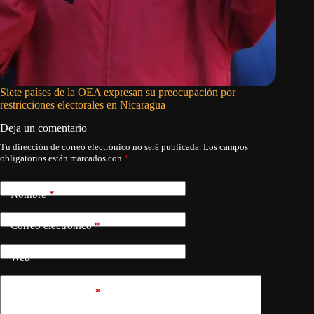
Siete países de la OEA expresan su preocupación por
La ONU 
restricciones electorales en Nicaragua
apagón s
Deja un comentario
Tu dirección de correo electrónico no será publicada.
Los campos
obligatorios están marcados con
*
Nombre
*
Correo electrónico
*
Web
Añadir comentario
*