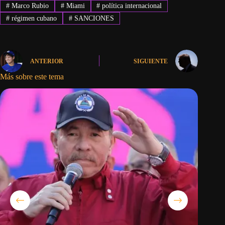
#
Marco Rubio
#
Miami
#
política internacional
#
régimen cubano
#
SANCIONES
ANTERIOR
SIGUIENTE
Más sobre este tema