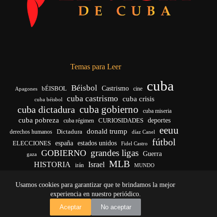
Temas para Leer
cuba
Béisbol
bÉISBOL
Castrismo
cine
Apagones
cuba castrismo
cuba crisis
cuba béisbol
cuba gobierno
cuba dictadura
cuba miseria
cuba pobreza
deportes
cuba régimen
CURIOSIDADES
eeuu
donald trump
Dictadura
derechos humanos
díaz Canel
fútbol
ELECCIONES
españa
estados unidos
Fidel Castro
grandes ligas
GOBIERNO
Guerra
gaza
MLB
HISTORIA
Israel
irán
MUNDO
noticias de cuba
noticias de cuba hoy
real madrid
Usamos cookies para garantizar que te brindamos la mejor
venezuela
Rusia
vida
Trump
régimen cubano
Ucrania
yankees
experiencia en nuestro periódico.
Copyright © 2026 - El Vigía de Cuba
Aceptar
No aceptar
Desarrollo, mantenimiento web y SEO por
Iván Calás
·