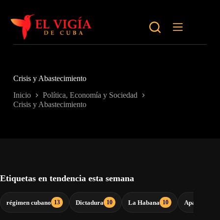
Saltar
al
contenido
Crisis y Abastecimiento
Inicio
Política, Economía y Sociedad
Crisis y Abastecimiento
Etiquetas en tendencia esta semana
régimen cubano
Dictadura
La Habana
Apagones
13
10
10
9