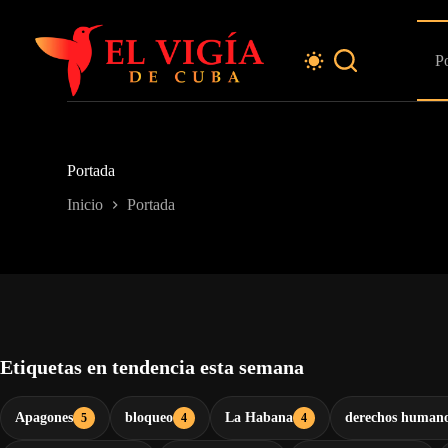
Saltar
al
contenido
P
Portada
Inicio
Portada
Etiquetas en tendencia esta semana
Apagones
bloqueo
La Habana
derechos human
5
4
4