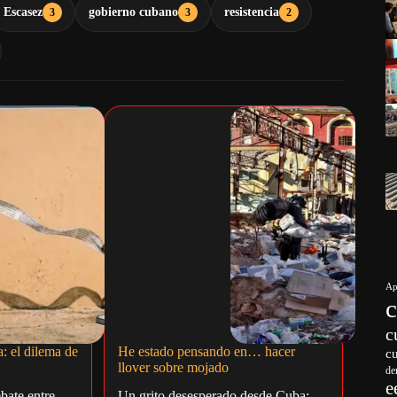
Escasez
gobierno cubano
resistencia
3
3
2
Ap
c
a: el dilema de
He estado pensando en… hacer
c
llover sobre mojado
de
e
bate entre
Un grito desesperado desde Cuba: