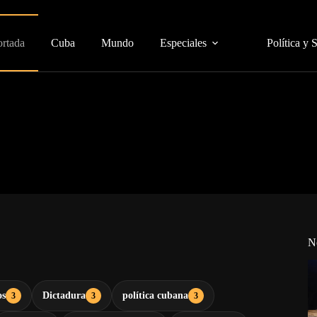
ortada
Cuba
Mundo
Especiales
Política y 
N
os
Dictadura
política cubana
3
3
3