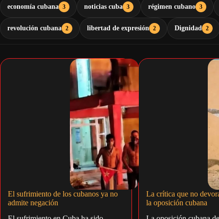
economía cubana
noticias cuba
régimen cubano
3
3
3
revolución cubana
libertad de expresión
Dignidad
2
2
2
El sufrimiento de los cubanos ya no
La crítica que no devor
admite negación
la oposición cubana
El sufrimiento en Cuba ha sido
La oposición cubana de