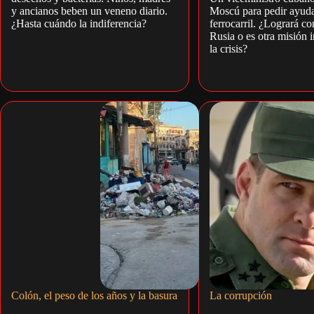
y ancianos beben un veneno diario.
Moscú para pedir ayuda
¿Hasta cuándo la indiferencia?
ferrocarril. ¿Logrará c
Rusia o es otra misión 
la crisis?
Colón, el peso de los años y la basura
La corrupción