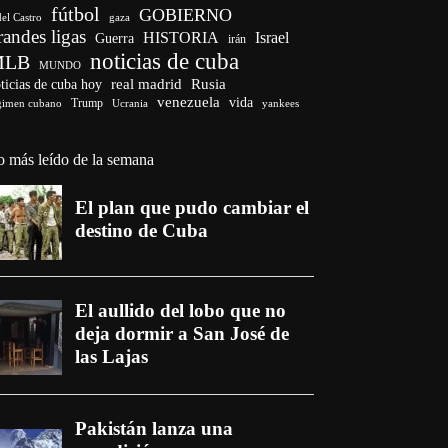
fútbol
GOBIERNO
del Castro
gaza
randes ligas
HISTORIA
Israel
Guerra
irán
noticias de cuba
MLB
MUNDO
ticias de cuba hoy
real madrid
Rusia
venezuela
vida
Trump
gimen cubano
Ucrania
yankees
o más leído de la semana