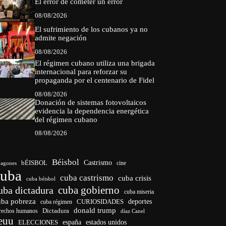
El error de cometer un error
08/08/2026
El sufrimiento de los cubanos ya no
admite negación
08/08/2026
El régimen cubano utiliza una brigada
internacional para reforzar su
propaganda por el centenario de Fidel
08/08/2026
Donación de sistemas fotovoltaicos
evidencia la dependencia energética
del régimen cubano
08/08/2026
Béisbol
bÉISBOL
Castrismo
cine
agones
cuba
cuba castrismo
cuba crisis
cuba béisbol
cuba gobierno
uba dictadura
cuba miseria
uba pobreza
deportes
cuba régimen
CURIOSIDADES
donald trump
Dictadura
rechos humanos
díaz Canel
euu
ELECCIONES
españa
estados unidos