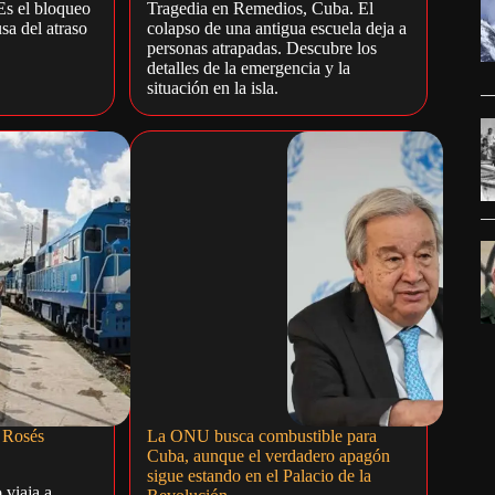
Es el bloqueo
Tragedia en Remedios, Cuba. El
sa del atraso
colapso de una antigua escuela deja a
personas atrapadas. Descubre los
detalles de la emergencia y la
situación en la isla.
 Rosés
La ONU busca combustible para
Cuba, aunque el verdadero apagón
sigue estando en el Palacio de la
 viaja a