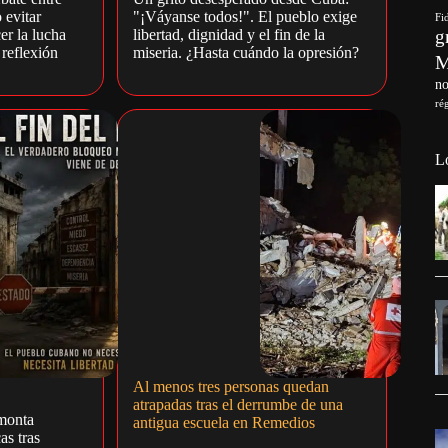
 evitar
"¡Váyanse todos!". El pueblo exige
Fi
g
er la lucha
libertad, dignidad y el fin de la
reflexión
miseria. ¿Hasta cuándo la opresión?
no
ré
L
Al menos tres personas quedan
atrapadas tras el derrumbe de una
monta
antigua escuela en Remedios
as tras