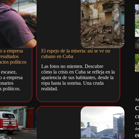
o a empresa
El espejo de la miseria: así se ve un
resultados
cubano en Cuba
ctos políticos
Las fotos no mienten. Descubre
 escasez,
cómo la crisis en Cuba se refleja en la
o a empresa
apariencia de sus habitantes, desde la
onarios
ropa hasta la sonrisa. Una cruda
 políticos.
realidad.
Ap
c
c
de
e