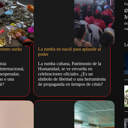
Fi
g
no
ré
L
trismo suelta
La rumba no nació para aplaudir al
poder
ixia
La rumba cubana, Patrimonio de la
internacional,
Humanidad, se ve envuelta en
sesperadas.
celebraciones oficiales. ¿Es un
na o una
símbolo de libertad o una herramienta
ir?
de propaganda en tiempos de crisis?