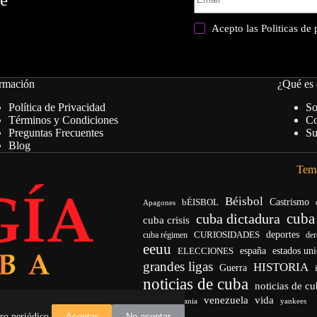
Acepto las
Politicas de
rmación
¿Qué es 
Política de Privacidad
So
Términos y Condiciones
Co
Preguntas Frecuentes
Su
Blog
Tema
Béisbol
bÉISBOL
Castrismo
Apagones
cuba
cuba dictadura
cuba crisis
CURIOSIDADES
deportes
cuba régimen
de
eeuu
españa
ELECCIONES
estados un
grandes ligas
HISTORIA
Guerra
noticias de cuba
noticias de c
venezuela
vida
Trump
Ucrania
yankees
ro periódico.
Aceptar
No aceptar