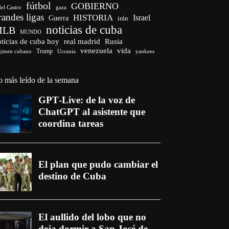
fútbol
GOBIERNO
del Castro
gaza
randes ligas
HISTORIA
Israel
Guerra
irán
noticias de cuba
MLB
MUNDO
ticias de cuba hoy
real madrid
Rusia
venezuela
vida
Trump
gimen cubano
Ucrania
yankees
o más leído de la semana