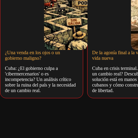
¿Una venda en los ojos o un
De la agonía final a la v
gobierno maligno?
vida nueva
Cuba: ¿El gobierno culpa a
Cuba en crisis terminal
'cibermercenarios' o es
un cambio real? Descub
incompetencia? Un análisis crítico
solución está en manos 
sobre la ruina del país y la necesidad
cubanos y cómo constru
de un cambio real.
de libertad.