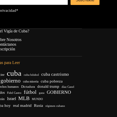
 privacidad
*
el Vigía de Cuba?
bre Nosotros
ntáctanos
scripción
s para Leer
cuba
cuba castrismo
cine
cuba béisbol
 gobierno
cuba pobreza
cuba miseria
donald trump
Dictadura
rechos humanos
díaz Canel
fútbol
GOBIERNO
idos
Fidel Castro
gaza
MLB
Israel
irán
MUNDO
uba hoy
real madrid
Rusia
régimen cubano