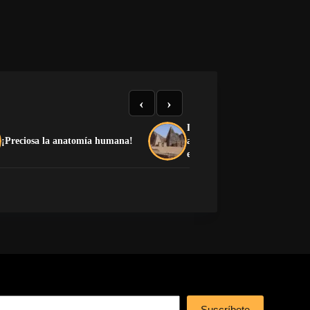
‹
›
La guerra y la arena acumul
¡Preciosa la anatomía humana!
amenazan las pirámides de 
en Sudán
Suscríbete