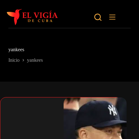
Saltar
al
contenido
yankees
Inicio
yankees