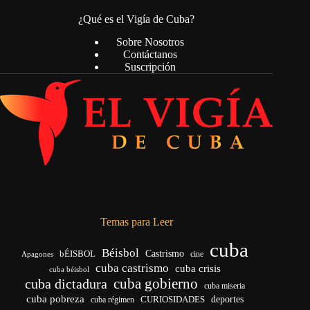
¿Qué es el Vigía de Cuba?
Sobre Nosotros
Contáctanos
Suscripción
Temas para Leer
cuba
Béisbol
bÉISBOL
Castrismo
cine
Apagones
cuba castrismo
cuba crisis
cuba béisbol
cuba gobierno
cuba dictadura
cuba miseria
cuba pobreza
CURIOSIDADES
deportes
cuba régimen