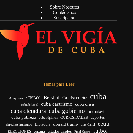
Sobre Nosotros
Contáctanos
Suscripción
Temas para Leer
cuba
Béisbol
bÉISBOL
Castrismo
cine
Apagones
cuba castrismo
cuba crisis
cuba béisbol
cuba gobierno
cuba dictadura
cuba miseria
cuba pobreza
CURIOSIDADES
deportes
cuba régimen
eeuu
donald trump
Dictadura
derechos humanos
díaz Canel
fútbol
españa
ELECCIONES
estados unidos
Fidel Castro