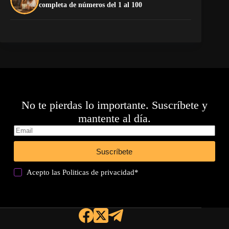
completa de números del 1 al 100
de
No te pierdas lo importante. Suscríbete y
mantente al día.
Suscríbete
Acepto las
Politicas de privacidad
*