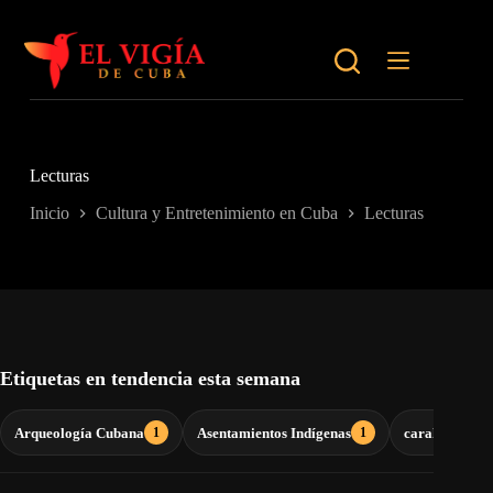
Saltar
al
contenido
Lecturas
Inicio
Cultura y Entretenimiento en Cuba
Lecturas
Etiquetas en tendencia esta semana
Arqueología Cubana
Asentamientos Indígenas
carahatas
1
1
1