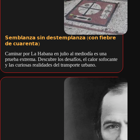
𝗦𝗲𝗺𝗯𝗹𝗮𝗻𝘇𝗮 𝘀𝗶𝗻 𝗱𝗲𝘀𝘁𝗲𝗺𝗽𝗹𝗮𝗻𝘇𝗮 (𝗰𝗼𝗻 𝗳𝗶𝗲𝗯𝗿𝗲
𝗱𝗲 𝗰𝘂𝗮𝗿𝗲𝗻𝘁𝗮)
Caminar por La Habana en julio al mediodía es una
prueba extrema. Descubre los desafíos, el calor sofocante
y las curiosas realidades del transporte urbano.