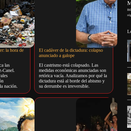
no
ré
L
r: la hora de
El cadáver de la dictadura: colapso
anunciado a galope
ca las
El castrismo está colapsado. Las
z-Canel.
medidas económicas anunciadas son
ales
retórica vacía. Analizamos por qué la
ón
dictadura está al borde del abismo y
la nación.
su derrumbe es irreversible.