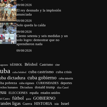
09/08/2026
El rey desnudo y la implosión
anunciada
09/08/2026
Solo queda la caída
09/08/2026
Ciento setenta y seis medidas y un
solo logro: demostrar que no
aprendieron nada
09/08/2026
Béisbol
bÉISBOL
Castrismo
cine
agones
cuba
cuba castrismo
cuba crisis
cuba béisbol
cuba gobierno
uba dictadura
cuba miseria
uba pobreza
deportes
cuba régimen
CURIOSIDADES
donald trump
Dictadura
rechos humanos
díaz Canel
euu
ELECCIONES
españa
estados unidos
fútbol
GOBIERNO
del Castro
gaza
randes ligas
HISTORIA
Israel
Guerra
irán