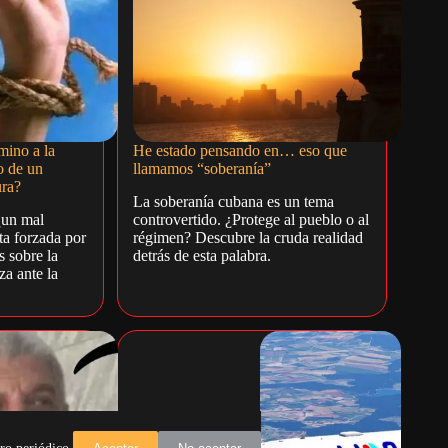
mino a la
He estado pensando en… eso que
o de un
llamamos “soberanía”
ura?
La soberanía cubana es un tema
¿un mal
controvertido. ¿Protege al pueblo o al
ta forzada por
régimen? Descubre la cruda realidad
s sobre la
detrás de esta palabra.
za ante la