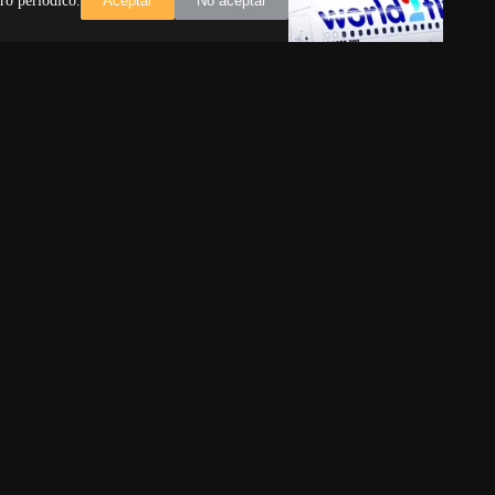
ro periódico.
Aceptar
No aceptar
emente por
El cerco se estrecha: el régimen
lave para
cubano se siente acorralado
Cuba atraviesa una crisis sin
e mintió para
precedentes. Sanciones, fuga de
vierte en
socios y protestas populares acorralan
sible juicio
al régimen. ¿El fin está cerca?
el derribo de