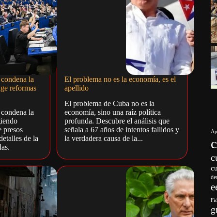
 condena la
El problema no es la economía, es el
ige reformas
apellido
El problema de Cuba no es la
 condena la
economía, sino una raíz política
giendo
profunda. Descubre el análisis que
e presos
señala a 67 años de intentos fallidos y
Ap
detalles de la
la verdadera causa de la...
das.
c
c
de
e
Fi
g