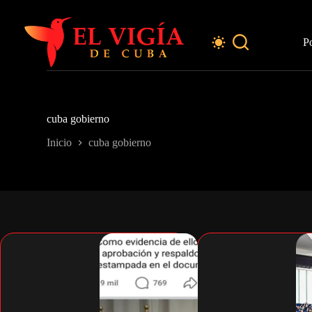
Saltar
al
contenido
P
cuba gobierno
Inicio
cuba gobierno