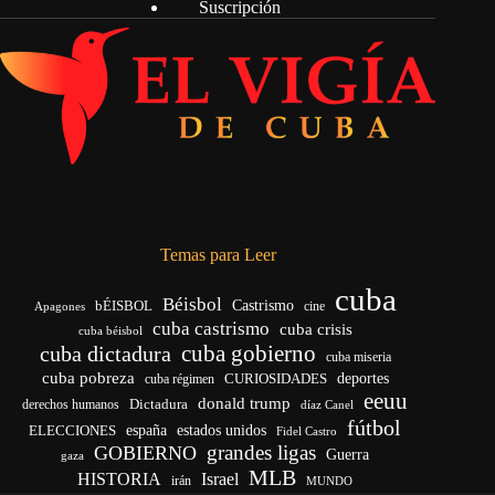
Suscripción
Temas para Leer
cuba
Béisbol
bÉISBOL
Castrismo
cine
Apagones
cuba castrismo
cuba crisis
cuba béisbol
cuba gobierno
cuba dictadura
cuba miseria
cuba pobreza
deportes
cuba régimen
CURIOSIDADES
eeuu
donald trump
Dictadura
derechos humanos
díaz Canel
fútbol
ELECCIONES
españa
estados unidos
Fidel Castro
grandes ligas
GOBIERNO
Guerra
gaza
MLB
HISTORIA
Israel
irán
MUNDO