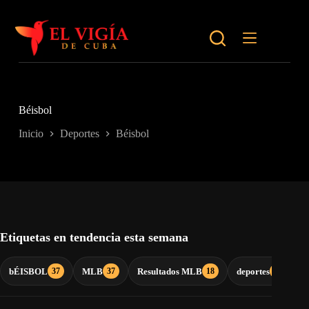
Saltar
al
contenido
Béisbol
Inicio
Deportes
Béisbol
Etiquetas en tendencia esta semana
bÉISBOL
MLB
Resultados MLB
deportes
n
37
37
18
16