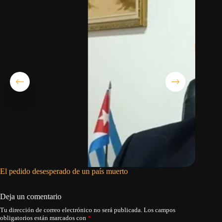
El pedido desesperado de un país muerto
La histo
Deja un comentario
Tu dirección de correo electrónico no será publicada.
Los campos
obligatorios están marcados con
*