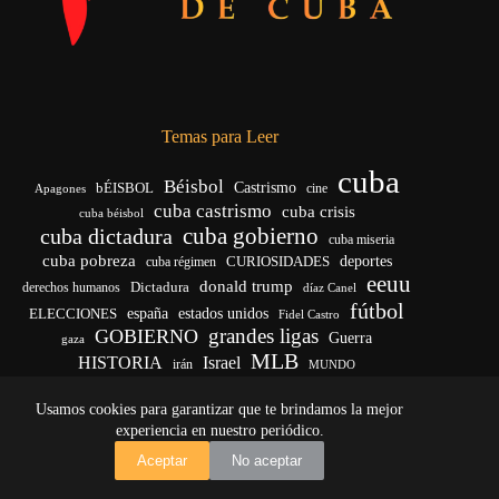
Temas para Leer
cuba
Béisbol
bÉISBOL
Castrismo
cine
Apagones
cuba castrismo
cuba crisis
cuba béisbol
cuba gobierno
cuba dictadura
cuba miseria
cuba pobreza
deportes
cuba régimen
CURIOSIDADES
eeuu
donald trump
Dictadura
derechos humanos
díaz Canel
fútbol
ELECCIONES
españa
estados unidos
Fidel Castro
grandes ligas
GOBIERNO
Guerra
gaza
MLB
HISTORIA
Israel
irán
MUNDO
noticias de cuba
noticias de cuba hoy
real madrid
Usamos cookies para garantizar que te brindamos la mejor
venezuela
Rusia
vida
Trump
régimen cubano
Ucrania
yankees
experiencia en nuestro periódico.
Copyright © 2026 - El Vigía de Cuba
Aceptar
No aceptar
Desarrollo, mantenimiento web y SEO por
Iván Calás
·
ivancalas.es