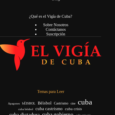
¿Qué es el Vigía de Cuba?
Sobre Nosotros
Contáctanos
Suscripción
Temas para Leer
cuba
Béisbol
bÉISBOL
Castrismo
cine
Apagones
cuba castrismo
cuba crisis
cuba béisbol
cuba gobierno
cuba dictadura