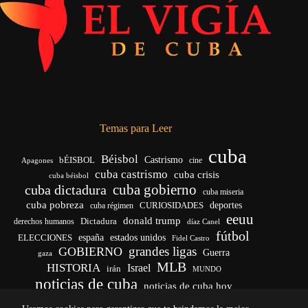
Temas para Leer
cuba
Béisbol
bÉISBOL
Castrismo
cine
Apagones
cuba castrismo
cuba crisis
cuba béisbol
cuba gobierno
cuba dictadura
cuba miseria
cuba pobreza
CURIOSIDADES
deportes
cuba régimen
eeuu
donald trump
Dictadura
derechos humanos
díaz Canel
fútbol
españa
ELECCIONES
estados unidos
Fidel Castro
grandes ligas
GOBIERNO
Guerra
gaza
MLB
HISTORIA
Israel
irán
MUNDO
noticias de cuba
noticias de cuba hoy
venezuela
real madrid
Rusia
Trump
régimen cubano
Ucrania