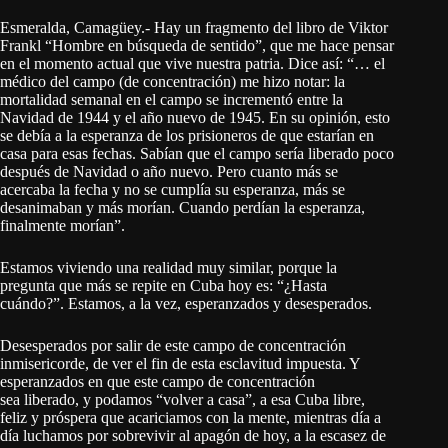
Esmeralda, Camagüey.- Hay un fragmento del libro de Viktor
Frankl “Hombre en búsqueda de sentido”, que me hace pensar
en el momento actual que vive nuestra patria. Dice así: “… el
médico del campo (de concentración) me hizo notar: la
mortalidad semanal en el campo se incrementó entre la
Navidad de 1944 y el año nuevo de 1945. En su opinión, esto
se debía a la esperanza de los prisioneros de que estarían en
casa para esas fechas. Sabían que el campo sería liberado poco
después de Navidad o año nuevo. Pero cuanto más se
acercaba la fecha y no se cumplía su esperanza, más se
desanimaban y más morían. Cuando perdían la esperanza,
finalmente morían”.
Estamos viviendo una realidad muy similar, porque la
pregunta que más se repite en Cuba hoy es: “¿Hasta
cuándo?”. Estamos, a la vez, esperanzados y desesperados.
Desesperados por salir de este campo de concentración
inmisericorde, de ver el fin de esta esclavitud impuesta. Y
esperanzados en que este campo de concentración
sea liberado, y podamos “volver a casa”, a esa Cuba libre,
feliz y próspera que acariciamos con la mente, mientras día a
día luchamos por sobrevivir al apagón de hoy, a la escasez de