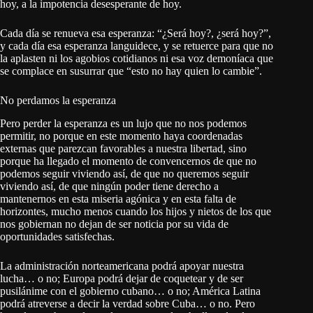
hoy, a la impotencia desesperante de hoy.
Cada día se renueva esa esperanza: “¿Será hoy?, ¿será hoy?”,
y cada día esa esperanza languidece, y se retuerce para que no
la aplasten ni los agobios cotidianos ni esa voz demoníaca que
se complace en susurrar que “esto no hay quien lo cambie”.
No perdamos la esperanza
Pero perder la esperanza es un lujo que no nos podemos
permitir, no porque en este momento haya coordenadas
externas que parezcan favorables a nuestra libertad, sino
porque ha llegado el momento de convencernos de que no
podemos seguir viviendo así, de que no queremos seguir
viviendo así, de que ningún poder tiene derecho a
mantenernos en esta miseria agónica y en esta falta de
horizontes, mucho menos cuando los hijos y nietos de los que
nos gobiernan no dejan de ser noticia por su vida de
oportunidades satisfechas.
La administración norteamericana podrá apoyar nuestra
lucha… o no; Europa podrá dejar de coquetear y de ser
pusilánime con el gobierno cubano… o no; América Latina
podrá atreverse a decir la verdad sobre Cuba… o no. Pero