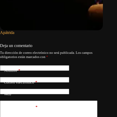
Apátrida
El orden
en oliga
Deja un comentario
Tu dirección de correo electrónico no será publicada.
Los campos
obligatorios están marcados con
*
Nombre
*
Correo electrónico
*
Web
Añadir comentario
*