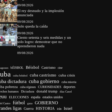
09/08/2026
El rey desnudo y la implosión
anunciada
09/08/2026
Solo queda la caída
09/08/2026
Ciento setenta y seis medidas y un
solo logro: demostrar que no
aprendieron nada
09/08/2026
Béisbol
bÉISBOL
Castrismo
cine
agones
cuba
cuba castrismo
cuba crisis
cuba béisbol
cuba gobierno
uba dictadura
cuba miseria
uba pobreza
deportes
cuba régimen
CURIOSIDADES
donald trump
Dictadura
rechos humanos
díaz Canel
euu
ELECCIONES
españa
estados unidos
fútbol
GOBIERNO
del Castro
gaza
randes ligas
HISTORIA
Israel
Guerra
irán