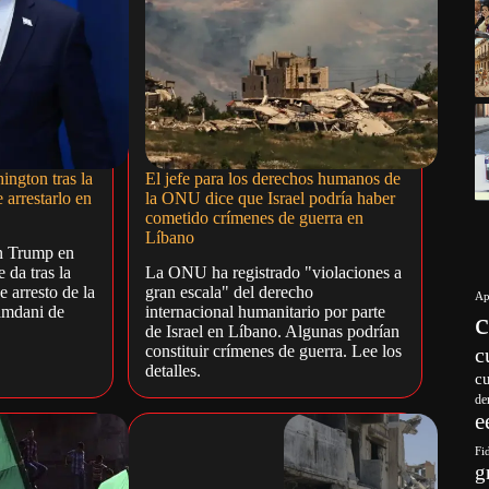
ington tras la
El jefe para los derechos humanos de
arrestarlo en
la ONU dice que Israel podría haber
cometido crímenes de guerra en
Líbano
n Trump en
 da tras la
La ONU ha registrado "violaciones a
 arresto de la
gran escala" del derecho
Ap
amdani de
internacional humanitario por parte
de Israel en Líbano. Algunas podrían
constituir crímenes de guerra. Lee los
c
detalles.
c
de
e
Fi
g