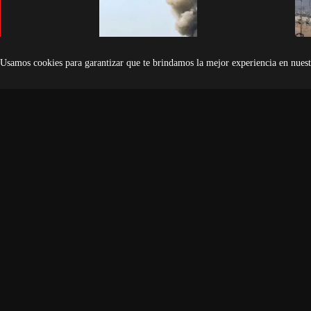
Usamos cookies para garantizar que te brindamos la mejor experiencia en nuest
Israel sigue bombardeando Gaza
Hamás pide más tiempo 
pese a negociaciones, con al menos
el plan de Trump para 
10 muertos esta noche
Hamás necesita más ti
Gaza.- Los bombardeos y ataques de
estudiar el plan de paz
artillería continuaron esta noche en la
presentado por Donald
Franja de Gaza a pesar de las
respaldado por el…
inminentes…