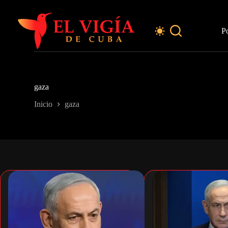
Saltar
al
contenido
P
gaza
Inicio
gaza