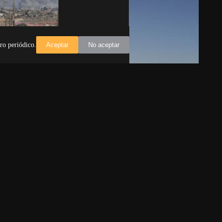
ro periódico.
Aceptar
No aceptar
para estudiar
Israel expulsa del país a cuatro
Gaza
parlamentarios y eurodiputados de
Italia que iban en flotilla
empo para
 para Gaza
Roma.- Las autoridades de Israel han
 Trump y
completado este viernes los
procedimientos para la expulsión de
cuatro parlamentarios y
eurodiputados italianos…