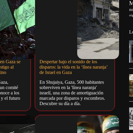
no
ré
L
en Gaza se
Despertar bajo el sonido de los
stigo al
disparos: la vida en la ‘línea naranja’
tino
de Israel en Gaza
Gaza,
En Shujaiya, Gaza, 500 habitantes
 un comité
sobreviven en la 'línea naranja'
onoce a los
israelí, una zona de amortiguación
y el futuro
marcada por disparos y escombros.
Descubre su día a día.