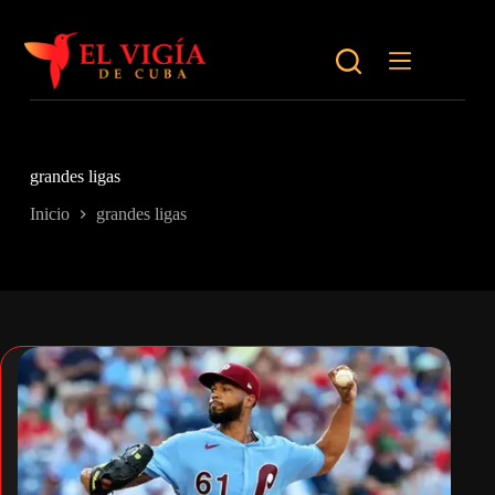
Saltar
al
contenido
grandes ligas
Inicio
grandes ligas