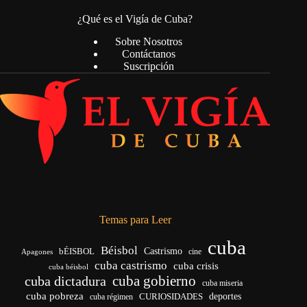
¿Qué es el Vigía de Cuba?
Sobre Nosotros
Contáctanos
Suscripción
Temas para Leer
cuba
Béisbol
bÉISBOL
Castrismo
cine
Apagones
cuba castrismo
cuba crisis
cuba béisbol
cuba gobierno
cuba dictadura
cuba miseria
cuba pobreza
CURIOSIDADES
deportes
cuba régimen