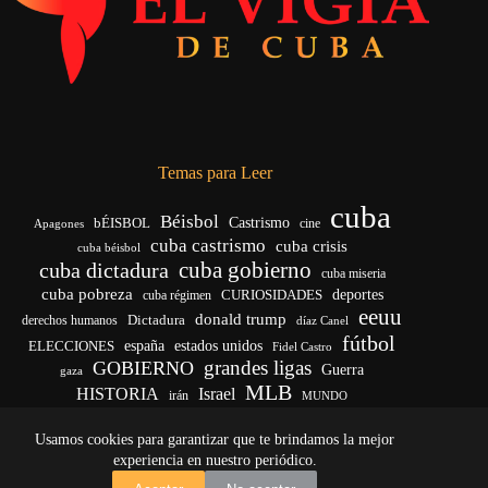
Temas para Leer
cuba
Béisbol
bÉISBOL
Castrismo
cine
Apagones
cuba castrismo
cuba crisis
cuba béisbol
cuba gobierno
cuba dictadura
cuba miseria
cuba pobreza
deportes
cuba régimen
CURIOSIDADES
eeuu
donald trump
Dictadura
derechos humanos
díaz Canel
fútbol
ELECCIONES
españa
estados unidos
Fidel Castro
grandes ligas
GOBIERNO
Guerra
gaza
MLB
HISTORIA
Israel
irán
MUNDO
noticias de cuba
noticias de cuba hoy
real madrid
Usamos cookies para garantizar que te brindamos la mejor
venezuela
Rusia
vida
Trump
régimen cubano
Ucrania
yankees
experiencia en nuestro periódico.
Copyright © 2026 - El Vigía de Cuba