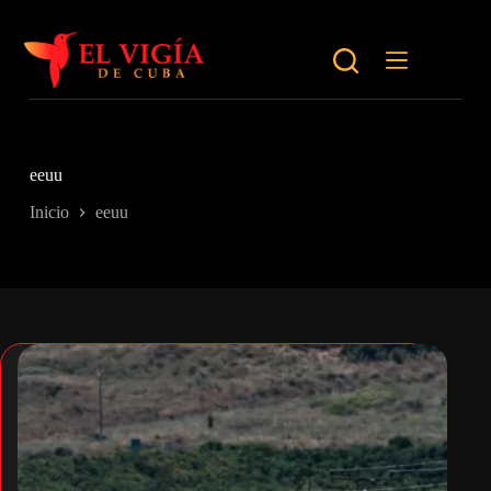
Saltar
al
contenido
eeuu
Inicio
eeuu