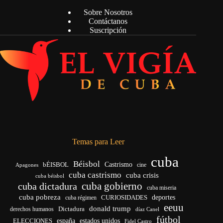
Sobre Nosotros
Contáctanos
Suscripción
Temas para Leer
cuba
Béisbol
bÉISBOL
Castrismo
cine
Apagones
cuba castrismo
cuba crisis
cuba béisbol
cuba gobierno
cuba dictadura
cuba miseria
cuba pobreza
deportes
cuba régimen
CURIOSIDADES
eeuu
donald trump
Dictadura
derechos humanos
díaz Canel
fútbol
ELECCIONES
españa
estados unidos
Fidel Castro