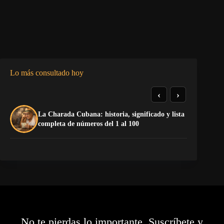
Lo más consultado hoy
‹
›
De
La Charada Cubana: historia, significado y lista
do
completa de números del 1 al 100
Sa
No te pierdas lo importante. Suscríbete y