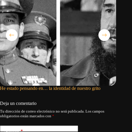
He estado pensando en… la identidad de nuestro grito
Petro via
de term
Deja un comentario
Tu dirección de correo electrónico no será publicada.
Los campos
obligatorios están marcados con
*
Nombre
*