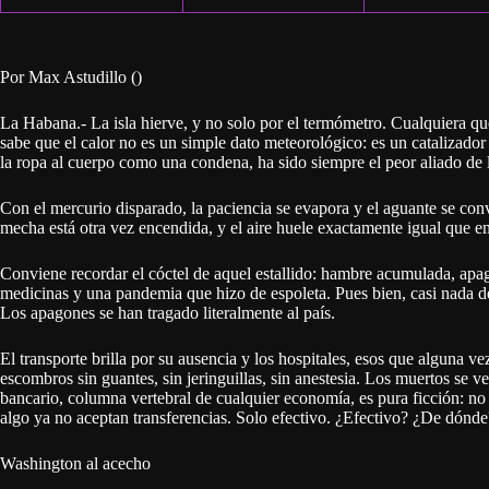
Por Max Astudillo ()
La Habana.- La isla hierve, y no solo por el termómetro. Cualquiera que
sabe que el calor no es un simple dato meteorológico: es un catalizador 
la ropa al cuerpo como una condena, ha sido siempre el peor aliado de l
Con el mercurio disparado, la paciencia se evapora y el aguante se co
mecha está otra vez encendida, y el aire huele exactamente igual que en
Conviene recordar el cóctel de aquel estallido: hambre acumulada, apag
medicinas y una pandemia que hizo de espoleta. Pues bien, casi nada 
Los apagones se han tragado literalmente al país.
El transporte brilla por su ausencia y los hospitales, esos que alguna v
escombros sin guantes, sin jeringuillas, sin anestesia. Los muertos se ve
bancario, columna vertebral de cualquier economía, es pura ficción: n
algo ya no aceptan transferencias. Solo efectivo. ¿Efectivo? ¿De dónde
Washington al acecho