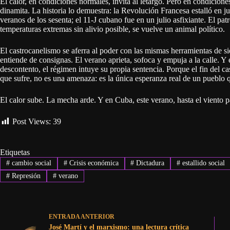
El calor, en condiciones normales, invita al letargo. Pero en condicione
dinamita. La historia lo demuestra: la Revolución Francesa estalló en ju
veranos de los sesenta; el 11-J cubano fue en un julio asfixiante. El p
temperaturas extremas sin alivio posible, se vuelve un animal político.
El castrocanelismo se aferra al poder con las mismas herramientas de s
entiende de consignas. El verano aprieta, sofoca y empuja a la calle. Y 
descontento, el régimen intuye su propia sentencia. Porque el fin del cas
que sufre, no es una amenaza: es la única esperanza real de un pueblo
El calor sube. La mecha arde. Y en Cuba, este verano, hasta el viento p
Post Views:
39
Etiquetas
#
cambio social
#
Crisis económica
#
Dictadura
#
estallido social
#
Represión
#
verano
ENTRADA
ANTERIOR
José Martí y el marxismo: una lectura crítica