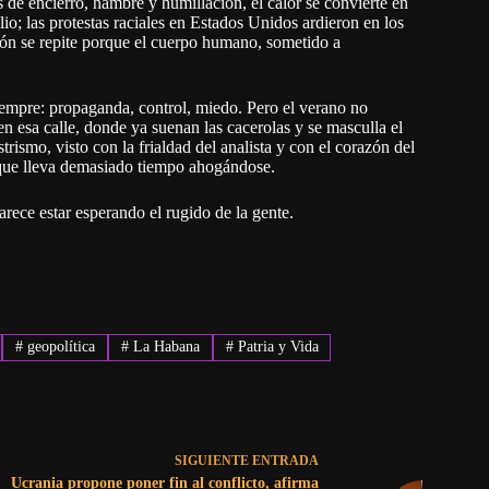
s de encierro, hambre y humillación, el calor se convierte en
lio; las protestas raciales en Estados Unidos ardieron en los
atrón se repite porque el cuerpo humano, sometido a
iempre: propaganda, control, miedo. Pero el verano no
en esa calle, donde ya suenan las cacerolas y se masculla el
trismo, visto con la frialdad del analista y con el corazón del
 que lleva demasiado tiempo ahogándose.
arece estar esperando el rugido de la gente.
#
geopolítica
#
La Habana
#
Patria y Vida
SIGUIENTE
ENTRADA
Ucrania propone poner fin al conflicto, afirma