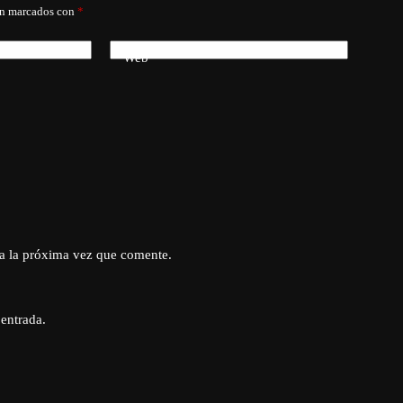
án marcados con
*
Web
a la próxima vez que comente.
 entrada.