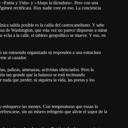
de «Patria y Vida» y «Abajo la dictadura». Pero con una
régimen rectificara. Hoy nadie cree en eso. La conciencia
nica salida posible es la caída del castrocanelismo. Y sabe
ena de Washington, que esta vez no parece dispuesto a mirar
e echa a la calle, el tablero geopolítico se mueve. Y eso, en
n un estruendo organizado ni responden a una estructura
teme al cazador.
as, palizas, amenazas, activistas silenciados. Pero la
ón tan grande que la balanza se está inclinando
nada que perder, ni siquiera la vida, las porras y los
s y enloquece las mentes. Con temperaturas que rozan lo
efrescarse, sin un mísero refrigerio que alivie el sopor de la