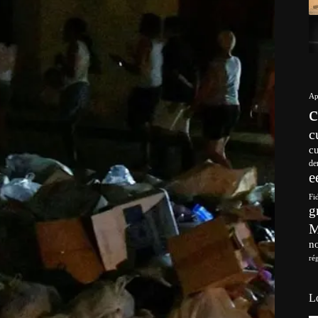
Ap
c
c
de
e
Fi
g
no
ré
L