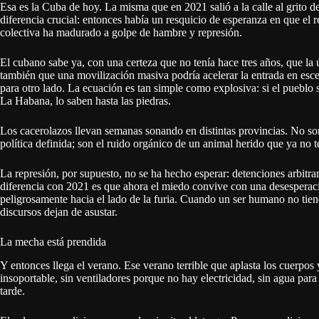
Esa es la Cuba de hoy. La misma que en 2021 salió a la calle al grito 
diferencia crucial: entonces había un resquicio de esperanza en que el 
colectiva ha madurado a golpe de hambre y represión.
El cubano sabe ya, con una certeza que no tenía hace tres años, que la ú
también que una movilización masiva podría acelerar la entrada en esc
para otro lado. La ecuación es tan simple como explosiva: si el pueblo s
La Habana, lo saben hasta las piedras.
Los cacerolazos llevan semanas sonando en distintas provincias. No so
política definida; son el ruido orgánico de un animal herido que ya no 
La represión, por supuesto, no se ha hecho esperar: detenciones arbitrari
diferencia con 2021 es que ahora el miedo convive con una desesperaci
peligrosamente hacia el lado de la furia. Cuando un ser humano no tiene 
discursos dejan de asustar.
La mecha está prendida
Y entonces llega el verano. Ese verano terrible que aplasta los cuerpo
insoportable, sin ventiladores porque no hay electricidad, sin agua para r
tarde.