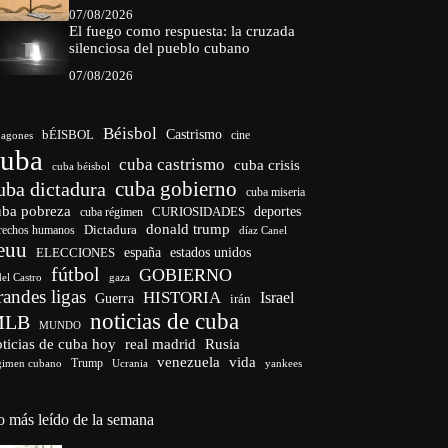
07/08/2026
El fuego como respuesta: la cruzada
silenciosa del pueblo cubano
07/08/2026
Béisbol
bÉISBOL
Castrismo
cine
agones
cuba
cuba castrismo
cuba crisis
cuba béisbol
cuba gobierno
uba dictadura
cuba miseria
uba pobreza
CURIOSIDADES
deportes
cuba régimen
donald trump
Dictadura
rechos humanos
díaz Canel
euu
españa
ELECCIONES
estados unidos
fútbol
GOBIERNO
del Castro
gaza
randes ligas
HISTORIA
Israel
Guerra
irán
noticias de cuba
MLB
MUNDO
ticias de cuba hoy
real madrid
Rusia
venezuela
vida
Trump
gimen cubano
Ucrania
yankees
o más leído de la semana