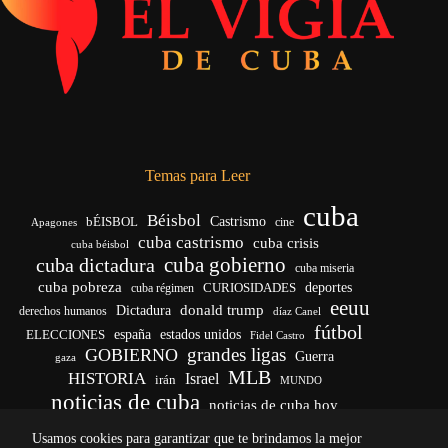
Temas para Leer
cuba
Béisbol
bÉISBOL
Castrismo
cine
Apagones
cuba castrismo
cuba crisis
cuba béisbol
cuba gobierno
cuba dictadura
cuba miseria
cuba pobreza
CURIOSIDADES
deportes
cuba régimen
eeuu
donald trump
Dictadura
derechos humanos
díaz Canel
fútbol
españa
ELECCIONES
estados unidos
Fidel Castro
grandes ligas
GOBIERNO
Guerra
gaza
MLB
HISTORIA
Israel
irán
MUNDO
noticias de cuba
noticias de cuba hoy
venezuela
real madrid
Rusia
Trump
régimen cubano
Ucrania
Usamos cookies para garantizar que te brindamos la mejor
vida
yankees