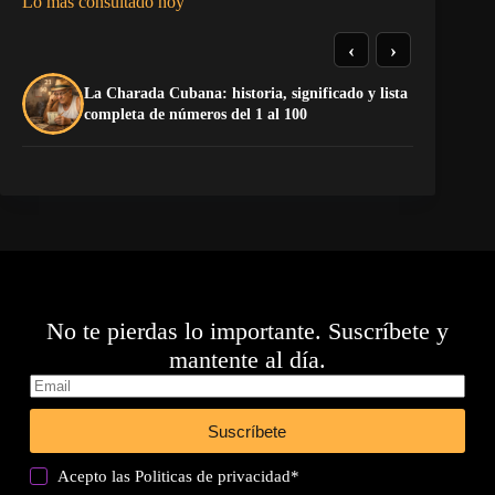
Lo más consultado hoy
‹
›
La Charada Cubana: historia, significado y lista
Do
completa de números del 1 al 100
Es
No te pierdas lo importante. Suscríbete y
mantente al día.
Suscríbete
Acepto las
Politicas de privacidad
*