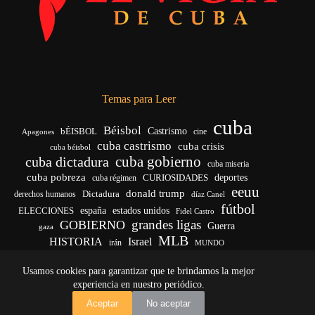
Temas para Leer
cuba
Béisbol
bÉISBOL
Castrismo
cine
Apagones
cuba castrismo
cuba crisis
cuba béisbol
cuba gobierno
cuba dictadura
cuba miseria
cuba pobreza
deportes
cuba régimen
CURIOSIDADES
eeuu
donald trump
Dictadura
derechos humanos
díaz Canel
fútbol
ELECCIONES
españa
estados unidos
Fidel Castro
grandes ligas
GOBIERNO
Guerra
gaza
MLB
HISTORIA
Israel
irán
MUNDO
noticias de cuba
noticias de cuba hoy
real madrid
Usamos cookies para garantizar que te brindamos la mejor
venezuela
Rusia
vida
Trump
régimen cubano
Ucrania
yankees
experiencia en nuestro periódico.
Copyright © 2026 - El Vigía de Cuba
Aceptar
No aceptar
Desarrollo, mantenimiento web y SEO por
Iván Calás
·