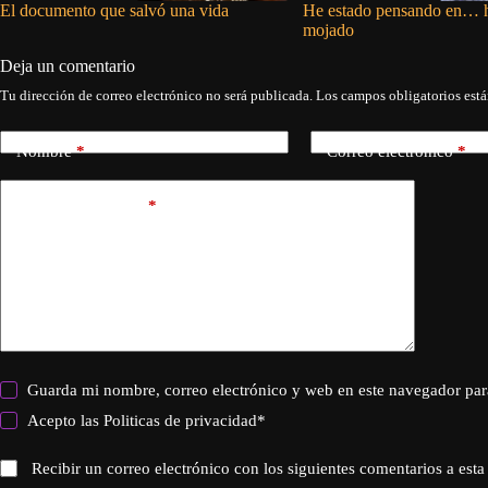
El documento que salvó una vida
He estado pensando en… ha
mojado
Deja un comentario
Tu dirección de correo electrónico no será publicada.
Los campos obligatorios est
Nombre
*
Correo electrónico
*
Añadir comentario
*
Guarda mi nombre, correo electrónico y web en este navegador par
Acepto las
Politicas de privacidad
*
Recibir un correo electrónico con los siguientes comentarios a esta