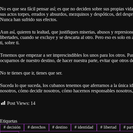
No es que sea fácil pensar así; es que no deciden sobre sus propias vid
sus actos torpes, errados y absurdos, mezquinos y despóticos, del desp
Nunca han sufrido sus efectos.
Aun así, quieren tu lealtad, que justifiques miserias, abusos y represio
libertades, cuando se excluye y se descarta al otro. Pero eso es solo e
ti, sobre ti.
Tenemos que empezar a ser imprescindibles los unos para los otros. Para 
ocuparnos de nuestro destino, de hacer nuestra parte, evitar que otros d
No te tienes que ir, tienes que ser.
Suceda lo que suceda, los cubanos tenemos que aferrarnos a la única i
nosotros, cómo decidir nosotros, cómo hacernos responsables nosotros
Post Views:
14
Etiquetas
#
decisión
#
derechos
#
destino
#
identidad
#
libertad
#
part