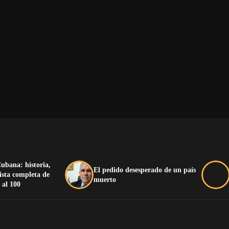
ubana: historia,
El pedido desesperado de un país
lista completa de
muerto
 al 100