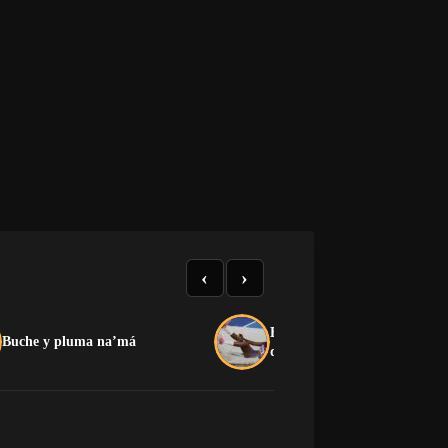
‹
›
El medallero que el castrismo
Buche y pluma na’má
quiere esconder