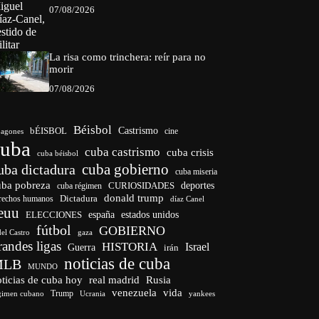
07/08/2026
La risa como trinchera: reír para no
morir
07/08/2026
Béisbol
bÉISBOL
Castrismo
cine
agones
cuba
cuba castrismo
cuba crisis
cuba béisbol
cuba gobierno
uba dictadura
cuba miseria
uba pobreza
CURIOSIDADES
deportes
cuba régimen
donald trump
Dictadura
rechos humanos
díaz Canel
euu
españa
ELECCIONES
estados unidos
fútbol
GOBIERNO
del Castro
gaza
randes ligas
HISTORIA
Israel
Guerra
irán
noticias de cuba
MLB
MUNDO
ticias de cuba hoy
real madrid
Rusia
venezuela
vida
Trump
gimen cubano
Ucrania
yankees