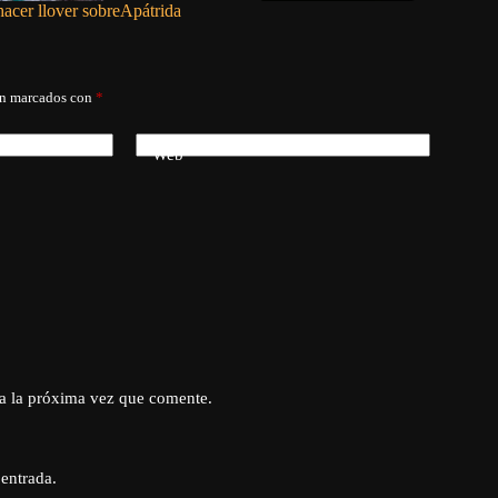
cer llover sobre
Apátrida
La luz no
án marcados con
*
Web
a la próxima vez que comente.
 entrada.