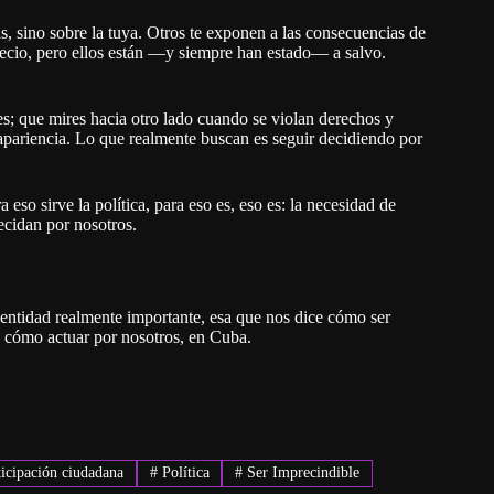
as, sino sobre la tuya. Otros te exponen a las consecuencias de
recio, pero ellos están —y siempre han estado— a salvo.
nes; que mires hacia otro lado cuando se violan derechos y
n apariencia. Lo que realmente buscan es seguir decidiendo por
eso sirve la política, para eso es, eso es: la necesidad de
ecidan por nosotros.
dentidad realmente importante, esa que nos dice cómo ser
, cómo actuar por nosotros, en Cuba.
icipación ciudadana
#
Política
#
Ser Imprecindible