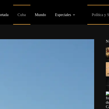
ortada
Cuba
Mundo
Especiales
Política y 
N