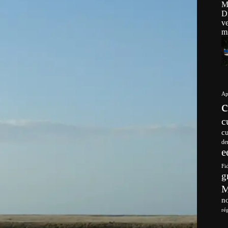
Ap
c
c
de
e
Fi
g
no
ré