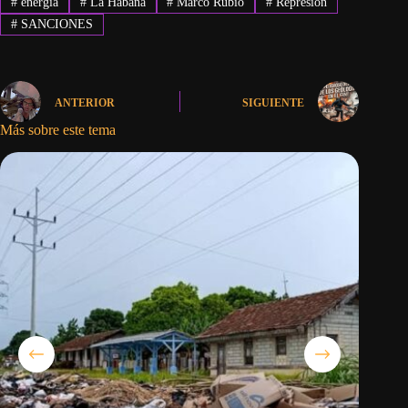
#
energía
#
La Habana
#
Marco Rubio
#
Represión
#
SANCIONES
ANTERIOR
SIGUIENTE
Más sobre este tema