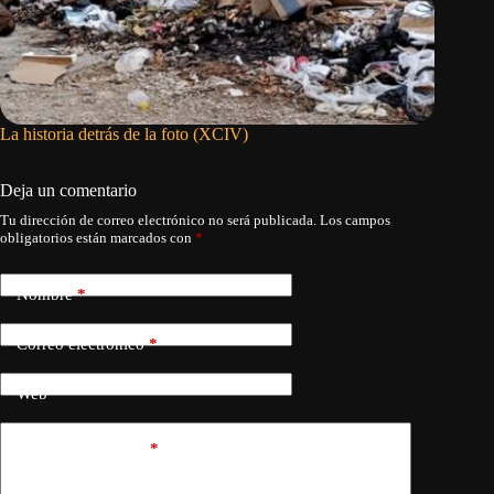
La historia detrás de la foto (XCIV)
La espa
Deja un comentario
Tu dirección de correo electrónico no será publicada.
Los campos
obligatorios están marcados con
*
Nombre
*
Correo electrónico
*
Web
Añadir comentario
*