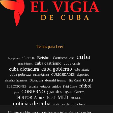
Temas para Leer
cuba
Béisbol
bÉISBOL
Castrismo
cine
Apagones
cuba castrismo
cuba crisis
cuba béisbol
cuba gobierno
cuba dictadura
cuba miseria
cuba pobreza
CURIOSIDADES
deportes
cuba régimen
eeuu
donald trump
Dictadura
derechos humanos
díaz Canel
fútbol
españa
ELECCIONES
estados unidos
Fidel Castro
grandes ligas
GOBIERNO
Guerra
gaza
MLB
HISTORIA
Israel
irán
MUNDO
noticias de cuba
noticias de cuba hoy
venezuela
real madrid
Rusia
Trump
régimen cubano
Ucrania
Usamos cookies para garantizar que te brindamos la mejor