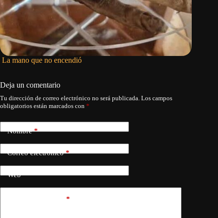
La mano que no encendió
Más allá
periodi
Deja un comentario
Tu dirección de correo electrónico no será publicada.
Los campos
obligatorios están marcados con
*
Nombre
*
Correo electrónico
*
Web
Añadir comentario
*