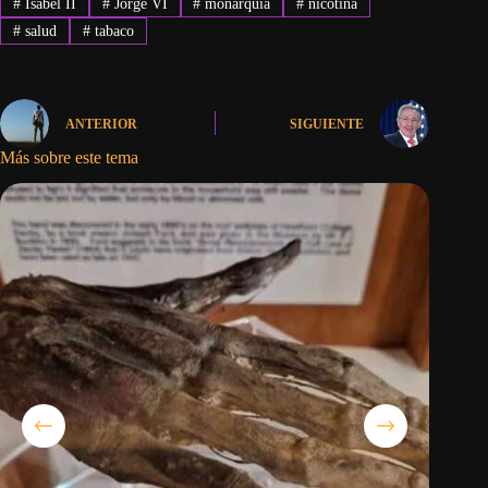
#
Isabel II
#
Jorge VI
#
monarquía
#
nicotina
#
salud
#
tabaco
ANTERIOR
SIGUIENTE
Más sobre este tema