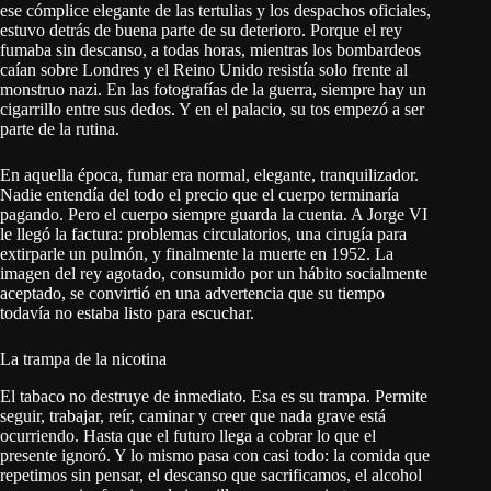
ese cómplice elegante de las tertulias y los despachos oficiales,
estuvo detrás de buena parte de su deterioro. Porque el rey
fumaba sin descanso, a todas horas, mientras los bombardeos
caían sobre Londres y el Reino Unido resistía solo frente al
monstruo nazi. En las fotografías de la guerra, siempre hay un
cigarrillo entre sus dedos. Y en el palacio, su tos empezó a ser
parte de la rutina.
En aquella época, fumar era normal, elegante, tranquilizador.
Nadie entendía del todo el precio que el cuerpo terminaría
pagando. Pero el cuerpo siempre guarda la cuenta. A Jorge VI
le llegó la factura: problemas circulatorios, una cirugía para
extirparle un pulmón, y finalmente la muerte en 1952. La
imagen del rey agotado, consumido por un hábito socialmente
aceptado, se convirtió en una advertencia que su tiempo
todavía no estaba listo para escuchar.
La trampa de la nicotina
El tabaco no destruye de inmediato. Esa es su trampa. Permite
seguir, trabajar, reír, caminar y creer que nada grave está
ocurriendo. Hasta que el futuro llega a cobrar lo que el
presente ignoró. Y lo mismo pasa con casi todo: la comida que
repetimos sin pensar, el descanso que sacrificamos, el alcohol