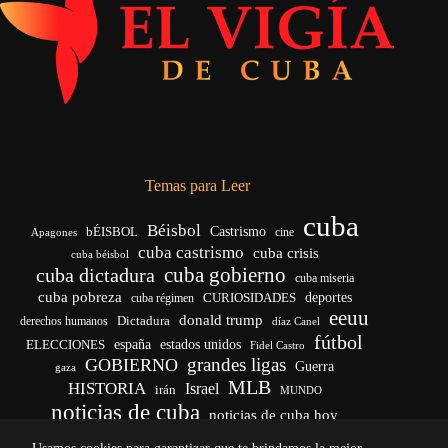
Temas para Leer
cuba
Béisbol
bÉISBOL
Castrismo
cine
Apagones
cuba castrismo
cuba crisis
cuba béisbol
cuba gobierno
cuba dictadura
cuba miseria
cuba pobreza
CURIOSIDADES
deportes
cuba régimen
eeuu
donald trump
Dictadura
derechos humanos
díaz Canel
fútbol
españa
ELECCIONES
estados unidos
Fidel Castro
grandes ligas
GOBIERNO
Guerra
gaza
MLB
HISTORIA
Israel
irán
MUNDO
noticias de cuba
noticias de cuba hoy
venezuela
real madrid
Rusia
Trump
régimen cubano
Ucrania