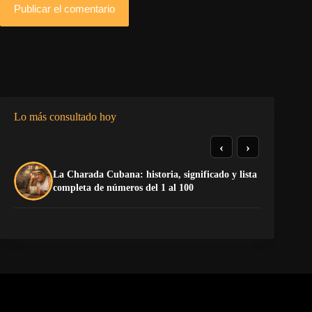
Publicar el comentario
Lo más consultado hoy
‹
›
La Charada Cubana: historia, significado y lista
De
completa de números del 1 al 100
ga