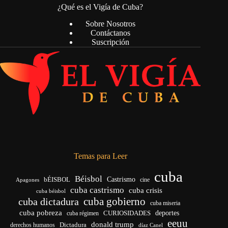
¿Qué es el Vigía de Cuba?
Sobre Nosotros
Contáctanos
Suscripción
Temas para Leer
cuba
Béisbol
bÉISBOL
Castrismo
cine
Apagones
cuba castrismo
cuba crisis
cuba béisbol
cuba gobierno
cuba dictadura
cuba miseria
cuba pobreza
deportes
cuba régimen
CURIOSIDADES
eeuu
donald trump
Dictadura
derechos humanos
díaz Canel