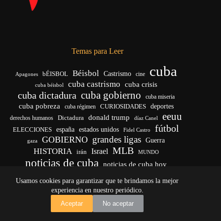
Temas para Leer
cuba
Béisbol
bÉISBOL
Castrismo
cine
Apagones
cuba castrismo
cuba crisis
cuba béisbol
cuba gobierno
cuba dictadura
cuba miseria
cuba pobreza
CURIOSIDADES
deportes
cuba régimen
eeuu
donald trump
Dictadura
derechos humanos
díaz Canel
fútbol
españa
ELECCIONES
estados unidos
Fidel Castro
grandes ligas
GOBIERNO
Guerra
gaza
MLB
HISTORIA
Israel
irán
MUNDO
noticias de cuba
noticias de cuba hoy
venezuela
real madrid
Rusia
Trump
régimen cubano
Ucrania
Usamos cookies para garantizar que te brindamos la mejor
vida
yankees
experiencia en nuestro periódico.
Copyright © 2026 - El Vigía de Cuba
Aceptar
No aceptar
Desarrollo, mantenimiento web y SEO por
Iván Calás
·
ivancalas.es