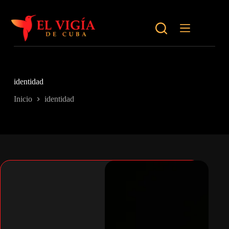
Saltar
al
contenido
identidad
Inicio
identidad