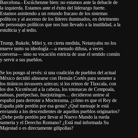
Barcelona.- Escúchenme bien: no estamos ante la debacle de
la izquierda. Estamos ante el éxito del liderazgo fuerte.
Estamos asistiendo a un rotundo fracaso de los sistemas
políticos y al ascenso de los líderes iluminados, en detrimento
de personajes políticos que nos han llevado a la inutilidad, a la
estulticia y al tedio.
Trump, Bukele, Milei y, en cierta medida, Netanyahu no los
mueve tanto su ideología —a menudo difusa, a veces
conversa— sino su vocación estricta de usar el sentido común
y servir a sus pueblos.
Se los pongo al revés: si una coalición de pueblos del actual
México decidió alinearse con Hernán Cortés para someter a
los tiránicos invasores aztecas; si los reinos de Tlaxcala, con
los dos Xicoténcatl a la cabeza, los totonacas de Cempoala,
nahuas, purépechas, huejotzingos… decidieron unirse al
español para derrotar a Moctezuma, ¿cómo es que el Rey de
España pide perdón por esa gesta? ¿Qué mensaje le está
enviando a los descendientes de aquellos pueblos originarios?
¿Debe pedir perdón por llevar al Nuevo Mundo la rueda
sumeria y el Derecho Romano? ¿Está mal informada Su
Majestad o es directamente gilipollas?