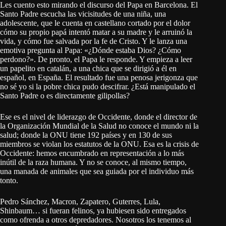
Les cuento esto mirando el discurso del Papa en Barcelona. El
Santo Padre escucha las vicisitudes de una niña, una
adolescente, que le cuenta en castellano cortado por el dolor
cómo su propio papá intentó matar a su madre y le arruinó la
vida, y cómo fue salvada por la fe de Cristo. Y le lanza una
emotiva pregunta al Papa: «¿Dónde estaba Dios? ¿Cómo
perdono?». De pronto, el Papa le responde. Y empieza a leer
un papelito en catalán, a una chica que se dirigió a él en
español, en España. El resultado fue una penosa jerigonza que
no sé yo si la pobre chica pudo descifrar. ¿Está manipulado el
Santo Padre o es directamente gilipollas?
Ese es el nivel de liderazgo de Occidente, donde el director de
la Organización Mundial de la Salud no conoce el mundo ni la
salud; donde la ONU tiene 192 países y en 130 de sus
miembros se violan los estatutos de la ONU. Esa es la crisis de
Occidente: hemos encumbrado en representación a lo más
inútil de la raza humana. Y no se conoce, al mismo tiempo,
una manada de animales que sea guiada por el individuo más
tonto.
Pedro Sánchez, Macron, Zapatero, Guterres, Lula,
Shinbaum… si fueran felinos, ya hubiesen sido entregados
como ofrenda a otros depredadores. Nosotros los tenemos al