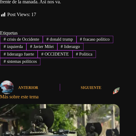
frente de la manada. Así nos va.
Post Views:
17
Etiquetas
#
crisis de Occidente
#
donald trump
#
fracaso político
#
izquierda
#
Javier Milei
#
liderazgo
#
liderazgo fuerte
#
OCCIDENTE
#
Política
#
sistemas políticos
ANTERIOR
SIGUIENTE
Más sobre este tema