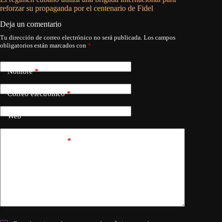
reforzar su propaganda por el centenario de Fidel
Deja un comentario
Tu dirección de correo electrónico no será publicada.
Los campos
obligatorios están marcados con
*
Nombre
*
Correo electrónico
*
Web
Añadir comentario
*