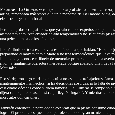
Matanzas.- La Guiteras se rompe un día sí y al otro también. ¡Qué sorp
arriba, remendada más veces que un almendrón de La Habana Vieja, deci
electroenergético nacional.
Pero tranquilos, compatriotas, que ya salieron los expertos con palabras
atemperamiento, recalentador de alta temperatura y no sé cuántas piez
una película mala de los años ’80.
Lo más lindo de toda esta novela es la fe con la que hablan. “En el me
preparando el lanzamiento a Marte y no una termoeléctrica que lleva m
El cubano ya conoce el libreto de memoria: primero anuncian la avería, 
rigor” y finalmente otra rotura inesperada porque apareció una nueva fa
Matusalén.
Eso sí, dejaron algo clarísimo: la culpa no es de los trabajadores. Jamá
mantenimientos mal hechos, ni las decisiones absurdas, ni la falta de i
casi cuatro décadas como si fuera inmortal. La Guiteras se rompe sola,
dijera cada quince días: “hasta aquí llegué, singa’o”. Y mientras tanto,
mosquitos con cartones.
También enternece la parte donde explican que la planta consume crud
logro. El problema es que ni con petróleo al lado logran mantener aqu