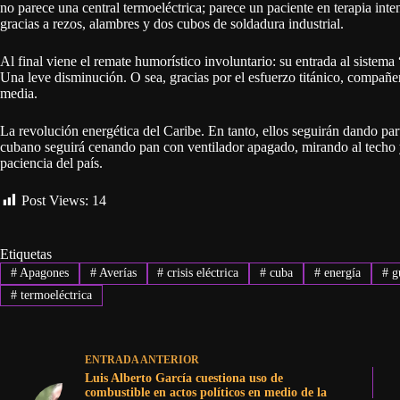
no parece una central termoeléctrica; parece un paciente en terapia int
gracias a rezos, alambres y dos cubos de soldadura industrial.
Al final viene el remate humorístico involuntario: su entrada al sistem
Una leve disminución. O sea, gracias por el esfuerzo titánico, compañe
media.
La revolución energética del Caribe. En tanto, ellos seguirán dando part
cubano seguirá cenando pan con ventilador apagado, mirando al techo 
paciencia del país.
Post Views:
14
Etiquetas
#
Apagones
#
Averías
#
crisis eléctrica
#
cuba
#
energía
#
gu
#
termoeléctrica
ENTRADA
ANTERIOR
Luis Alberto García cuestiona uso de
combustible en actos políticos en medio de la