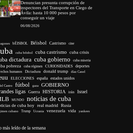
Denuncian presunta corrupción de
inspectores del Transporte en Ciego de
Ávila: hasta 10 000 pesos por
conseguir un viaje
06/08/2026
Béisbol
bÉISBOL
Castrismo
cine
agones
cuba
cuba castrismo
cuba crisis
cuba béisbol
cuba gobierno
uba dictadura
cuba miseria
uba pobreza
CURIOSIDADES
deportes
cuba régimen
donald trump
Dictadura
rechos humanos
díaz Canel
euu
españa
ELECCIONES
estados unidos
fútbol
GOBIERNO
del Castro
gaza
randes ligas
HISTORIA
Israel
Guerra
irán
noticias de cuba
MLB
MUNDO
ticias de cuba hoy
real madrid
Rusia
venezuela
vida
Trump
gimen cubano
Ucrania
yankees
o más leído de la semana