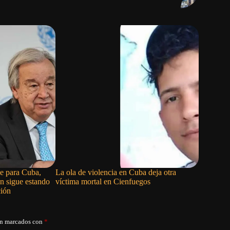
e para Cuba,
La ola de violencia en Cuba deja otra
Cuba no s
n sigue estando
víctima mortal en Cienfuegos
ción
án marcados con
*