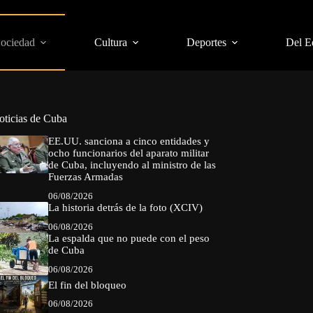
Sociedad
Cultura
Deportes
Del E
oticias de Cuba
EE.UU. sanciona a cinco entidades y
ocho funcionarios del aparato militar
de Cuba, incluyendo al ministro de las
Fuerzas Armadas
06/08/2026
La historia detrás de la foto (XCIV)
06/08/2026
La espalda que no puede con el peso
de Cuba
06/08/2026
El fin del bloqueo
06/08/2026