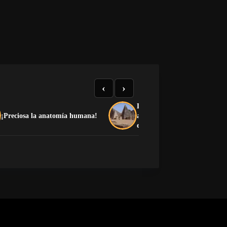
‹
›
La guerra y la arena acumul
¡Preciosa la anatomía humana!
amenazan las pirámides de 
en Sudán