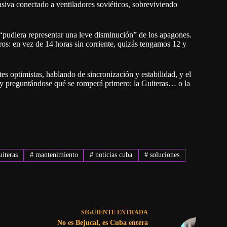
ensiva conectado a ventiladores soviéticos, sobreviviendo
a “pudiera representar una leve disminución” de los apagones.
ros: en vez de 14 horas sin corriente, quizás tengamos 12 y
es optimistas, hablando de sincronización y estabilidad, y el
y preguntándose qué se romperá primero: la Guiteras… o la
iteras
#
mantenimiento
#
noticias cuba
#
soluciones
SIGUIENTE
ENTRADA
No es Bejucal, es Cuba entera