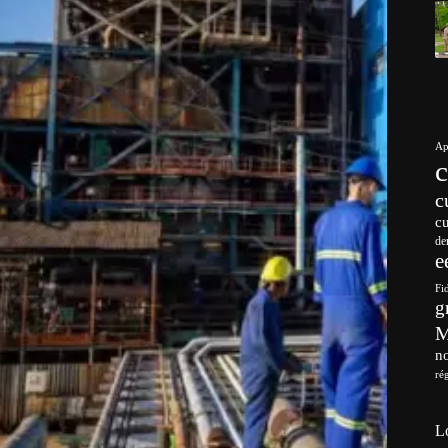
Ap
c
c
de
e
Fi
g
no
ré
L