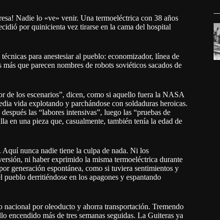
resa! Nadie lo «ve» venir. Una termoeléctrica con 38 años
dió por quinicienta vez tirarse en la cama del hospital
 técnicas para anestesiar al pueblo: economizador, línea de
as más que parecen nombres de robots soviéticos sacados de
jor de los escenarios”, dicen, como si aquello fuera la NASA
edia vida explotando y parchándose con soldaduras heroicas.
después las “labores intensivas”, luego las “pruebas de
lla en una pieza que, casualmente, también tenía la edad de
s. Aquí nunca nadie tiene la culpa de nada. Ni los
nversión, ni haber exprimido la misma termoeléctrica durante
 por generación espontánea, como si tuviera sentimientos y
 el pueblo derritiéndose en los apagones y espantando
o nacional por oleoducto y ahorra transportación. Tremendo
ello encendido más de tres semanas seguidas. La Guiteras ya