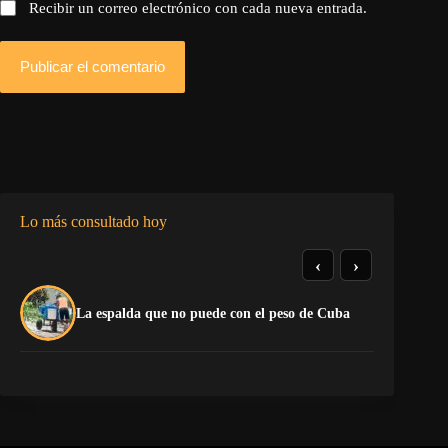
Recibir un correo electrónico con cada nueva entrada.
Publicar el comentario
Lo más consultado hoy
‹
›
El
La espalda que no puede con el peso de Cuba
pr