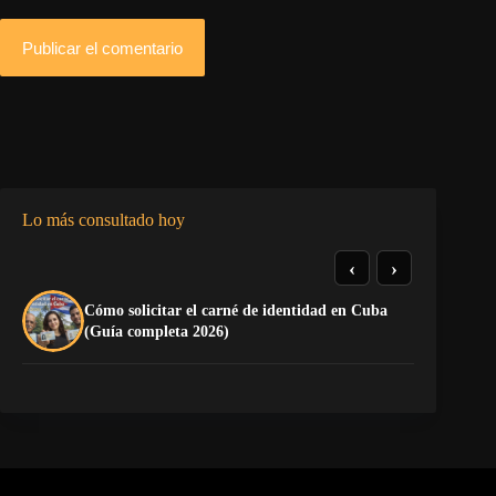
Publicar el comentario
Lo más consultado hoy
‹
›
Cómo solicitar el carné de identidad en Cuba
La
(Guía completa 2026)
co