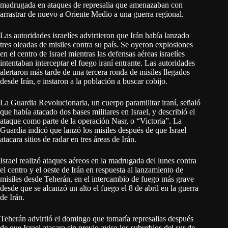
madrugada en ataques de represalia que amenazaban con
arrastrar de nuevo a Oriente Medio a una guerra regional.
Las autoridades israelíes advirtieron que Irán había lanzado
tres oleadas de misiles contra su país. Se oyeron explosiones
en el centro de Israel mientras las defensas aéreas israelíes
intentaban interceptar el fuego iraní entrante. Las autoridades
alertaron más tarde de una tercera ronda de misiles llegados
desde Irán, e instaron a la población a buscar cobijo.
La Guardia Revolucionaria, un cuerpo paramilitar iraní, señaló
que había atacado dos bases militares en Israel, y describió el
ataque como parte de la operación Nasr, o “Victoria”. La
Guardia indicó que lanzó los misiles después de que Israel
atacara sitios de radar en tres áreas de Irán.
Israel realizó ataques aéreos en la madrugada del lunes contra
el centro y el oeste de Irán en respuesta al lanzamiento de
misiles desde Teherán, en el intercambio de fuego más grave
desde que se alcanzó un alto el fuego el 8 de abril en la guerra
de Irán.
Teherán advirtió el domingo que tomaría represalias después
de que Israel atacara sin previo aviso los suburbios del sur de