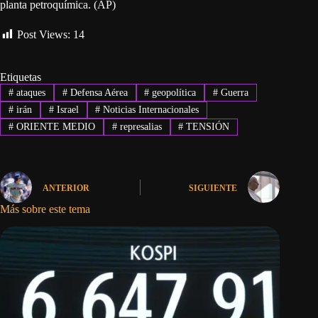
planta petroquímica. (AP)
Post Views:
14
Etiquetas
#
ataques
#
Defensa Aérea
#
geopolítica
#
Guerra
#
irán
#
Israel
#
Noticias Internacionales
#
ORIENTE MEDIO
#
represalias
#
TENSIÓN
ANTERIOR
SIGUIENTE
Más sobre este tema