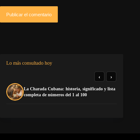
Publicar el comentario
Lo más consultado hoy
‹
›
La Charada Cubana: historia, significado y lista
De
completa de números del 1 al 100
ga