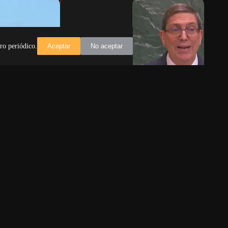
ro periódico.
Aceptar
No aceptar
isterio de
La votación en la ONU y la realidad
eve entidades
detrás del discurso
La votación de la ONU sobre el
sterio de
embargo a Cuba genera debate.
eve entidades
Descubre la verdadera razón detrás
una aguda
del voto y la compleja relación
bre los
geopolítica.
medidas.