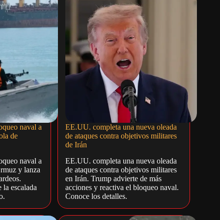
oqueo naval a
EE.UU. completa una nueva oleada
ola de
de ataques contra objetivos militares
de Irán
oqueo naval a
EE.UU. completa una nueva oleada
Ormuz y lanza
de ataques contra objetivos militares
ardeos.
en Irán. Trump advierte de más
 la escalada
acciones y reactiva el bloqueo naval.
o.
Conoce los detalles.