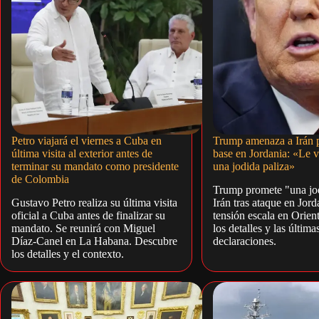
Petro viajará el viernes a Cuba en
Trump amenaza a Irán p
última visita al exterior antes de
base en Jordania: «Le 
terminar su mandato como presidente
una jodida paliza»
de Colombia
Trump promete "una jod
Gustavo Petro realiza su última visita
Irán tras ataque en Jord
oficial a Cuba antes de finalizar su
tensión escala en Orie
mandato. Se reunirá con Miguel
los detalles y las última
Díaz-Canel en La Habana. Descubre
declaraciones.
los detalles y el contexto.