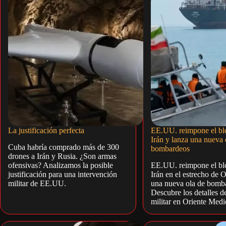
La justificación perfecta
EE.UU. reimpone el bl
Irán y lanza una nueva 
Cuba habría comprado más de 300
bombardeos
drones a Irán y Rusia. ¿Son armas
ofensivas? Analizamos la posible
EE.UU. reimpone el bl
justificación para una intervención
Irán en el estrecho de 
militar de EE.UU.
una nueva ola de bomb
Descubre los detalles de
militar en Oriente Medi