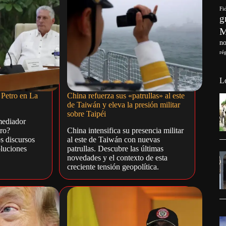
Fi
g
no
ré
L
 Petro en La
China refuerza sus «patrullas» al este
de Taiwán y eleva la presión militar
sobre Taipéi
mediador
tro?
China intensifica su presencia militar
os discursos
al este de Taiwán con nuevas
oluciones
patrullas. Descubre las últimas
novedades y el contexto de esta
creciente tensión geopolítica.