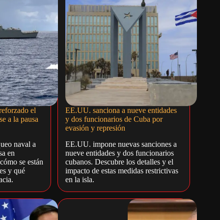
eforzado el
EE.UU. sanciona a nueve entidades
se a la pausa
y dos funcionarios de Cuba por
evasión y represión
ueo naval a
EE.UU. impone nuevas sanciones a
sa en
nueve entidades y dos funcionarios
cómo se están
cubanos. Descubre los detalles y el
es y qué
impacto de estas medidas restrictivas
acia.
en la isla.