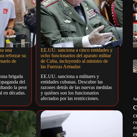
za una
EE.UU. sanciona a cinco entidades y
ra reforzar su
ocho funcionarios del aparato militar
enario de
de Cuba, incluyendo al ministro de
las Fuerzas Armadas
 una brigada
EE.UU. sanciona a militares y
ropaganda del
entidades cubanas. Descubre las
ultando la peor
razones detrás de las nuevas medidas
al en décadas.
y quiénes son los funcionarios
afectados por las restricciones.
Ap
c
c
de
e