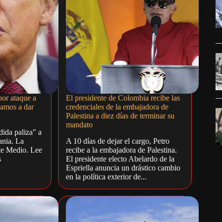
or ataque a
El presidente de Colombia recibe las
vamos a dar
credenciales de la embajadora de
Palestina a diez días de terminar su
mandato
ida paliza" a
ania. La
A 10 días de dejar el cargo, Petro
nte Medio. Lee
recibe a la embajadora de Palestina.
s
El presidente electo Abelardo de la
Espriella anuncia un drástico cambio
en la política exterior de...