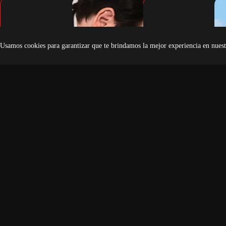
Usamos cookies para garantizar que te brindamos la mejor experiencia en nuest
Trump investiga posible presencia de
EE.UU. sanciona al Min
drones iraníes en Cuba y advierte que
Turismo de Cuba y a nu
actuará «en breve»
estatales
Trump investiga drones iraníes en
EEUU sanciona al Mini
Cuba y advierte sobre acción
Turismo de Cuba y a nu
inminente. La tensión entre EE.UU.
estatales en medio de 
y La Habana aumenta. Descubre los
crisis económica. Descu
detalles.
detalles de las nuevas 