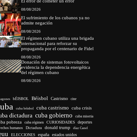
El error de cometer un error
08/08/2026
El sufrimiento de los cubanos ya no
admite negación
08/08/2026
El régimen cubano utiliza una brigada
internacional para reforzar su
propaganda por el centenario de Fidel
08/08/2026
Donación de sistemas fotovoltaicos
evidencia la dependencia energética
del régimen cubano
08/08/2026
Béisbol
bÉISBOL
Castrismo
cine
agones
cuba
cuba castrismo
cuba crisis
cuba béisbol
cuba gobierno
uba dictadura
cuba miseria
uba pobreza
deportes
cuba régimen
CURIOSIDADES
donald trump
Dictadura
rechos humanos
díaz Canel
euu
ELECCIONES
españa
estados unidos