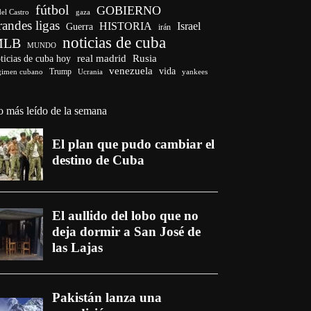
fútbol
GOBIERNO
del Castro
gaza
randes ligas
HISTORIA
Israel
Guerra
irán
noticias de cuba
MLB
MUNDO
ticias de cuba hoy
real madrid
Rusia
venezuela
vida
Trump
gimen cubano
Ucrania
yankees
o más leído de la semana