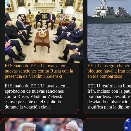
El Senado de EE.UU. avanza en las
EE.UU. asegura haber r
nuevas sanciones contra Rusia con la
bloqueo naval a Irán pe
presencia de Vladímir Zelenski
en los bombardeos
El Senado de EE.UU. avanza en la
EEUU reafirma su bloq
aprobación de nuevas sanciones
Irán, incluso con la pau
contra Rusia. Vladímir Zelenski
bombardeos. Descubre 
estuvo presente en el Capitolio
desviando embarcacion
durante la votación clave.
significa para la diplom