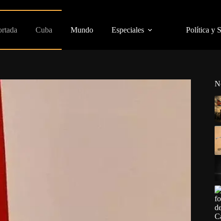
ortada
Cuba
Mundo
Especiales
Política y 
N