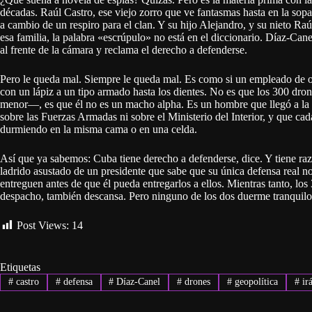
décadas. Raúl Castro, ese viejo zorro que ve fantasmas hasta en la sopa
a cambio de un respiro para el clan. Y su hijo Alejandro, y su nieto
esa familia, la palabra «escrúpulo» no está en el diccionario. Díaz-Cane
al frente de la cámara y reclama el derecho a defenderse.
Pero le queda mal. Siempre le queda mal. Es como si un empleado de of
con un lápiz a un tipo armado hasta los dientes. No es que los 300 dro
menor—, es que él no es un macho alpha. Es un hombre que llegó a la p
sobre las Fuerzas Armadas ni sobre el Ministerio del Interior, y que cad
durmiendo en la misma cama o en una celda.
Así que ya sabemos: Cuba tiene derecho a defenderse, dice. Y tiene razó
ladrido asustado de un presidente que sabe que su única defensa real no
entreguen antes de que él pueda entregarlos a ellos. Mientras tanto, lo
despacho, también descansa. Pero ninguno de los dos duerme tranquilo
Post Views:
14
Etiquetas
#
castro
#
defensa
#
Díaz-Canel
#
drones
#
geopolítica
#
ir