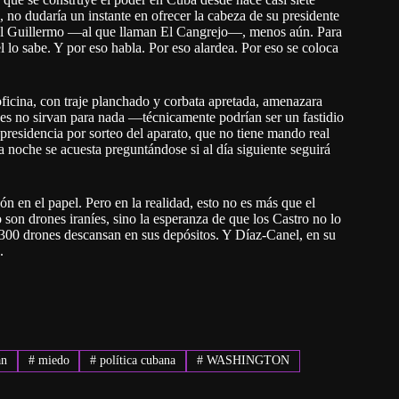
, no dudaría un instante en ofrecer la cabeza de su presidente
 Raúl Guillermo —al que llaman El Cangrejo—, menos aún. Para
l lo sabe. Y por eso habla. Por eso alardea. Por eso se coloca
icina, con traje planchado y corbata apretada, amenazara
nes no sirvan para nada —técnicamente podrían ser un fastidio
residencia por sorteo del aparato, que no tiene mando real
a noche se acuesta preguntándose si al día siguiente seguirá
n en el papel. Pero en la realidad, esto no es más que el
 son drones iraníes, sino la esperanza de que los Castro no lo
s 300 drones descansan en sus depósitos. Y Díaz-Canel, en su
.
án
#
miedo
#
política cubana
#
WASHINGTON