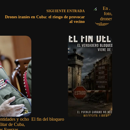
SIGUIENTE
ENTRADA
Drones iraníes en Cuba: el riesgo de provocar
al vecino
ntidades y ocho
El fin del bloqueo
La Casa B
litar de Cuba,
Trump y P
las Fuerzas
municione