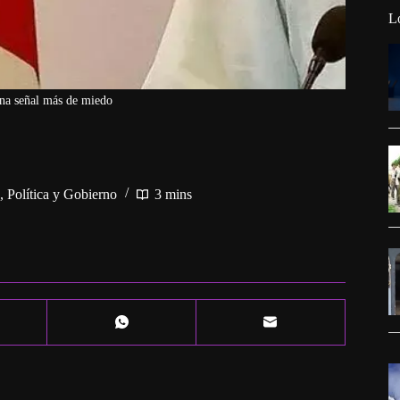
L
na señal más de miedo
,
Política y Gobierno
3 mins