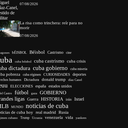
07/08/2026
La risa como trinchera: reír para no
morir
07/08/2026
Béisbol
bÉISBOL
Castrismo
cine
agones
cuba
cuba castrismo
cuba crisis
cuba béisbol
cuba gobierno
uba dictadura
cuba miseria
uba pobreza
CURIOSIDADES
deportes
cuba régimen
donald trump
Dictadura
rechos humanos
díaz Canel
euu
españa
ELECCIONES
estados unidos
fútbol
GOBIERNO
del Castro
gaza
randes ligas
HISTORIA
Israel
Guerra
irán
noticias de cuba
MLB
MUNDO
ticias de cuba hoy
real madrid
Rusia
venezuela
vida
Trump
gimen cubano
Ucrania
yankees