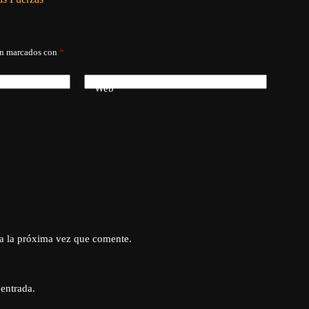
án marcados con
*
Web
a la próxima vez que comente.
 entrada.