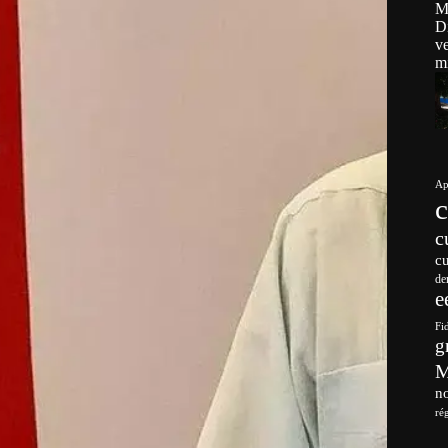
Ap
c
c
de
e
Fi
g
no
ré