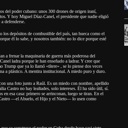
os del poder cubano: unos 300 drones de origen iraní,
rtos. Y hoy Miguel Díaz-Canel, el presidente que nadie eligió
 a defenderse.
mo los depósitos de combustible del país, tan hueca como el
Porque él lo sabe, y nosotros también: no lo dice porque esté
n a frenar la maquinaria de guerra más poderosa del
-Canel ladra porque le han enseñado a ladrar. Y cree que
o Trump que ya lo llamó «títere» , se lo piense dos veces
na a plástico. A mentira institucional. A miedo puro y duro.
 con una foto junto a Raúl. Es un miedo con nombre, apellido
a Castro no hay lealtades, solo intereses. Él ha sido útil, sí.
s en esa casa: primero se arrinconan, luego se tiran. En el
s Castro —el Abuelo, el Hijo y el Nieto— lo usen como
 que se construye el poder en Cuba desde hace casi siete