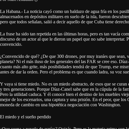
La Habana.- La noticia cayó como un baldazo de agua fría en los pasill
almacenados en depósitos militares en suelo de la isla, fueron descubie
pero que todos señalan, salió a decir aquello de que Cuba tiene derecho
La frase ha sido tan repetida en las últimas horas, pero es tan vacía co
discurso de un actor al que le dieron un papel que no sabe interpretar. 
convencido.
¿Convencido de qué? ¿De que 300 drones, por muy iraníes que sean, va
planeta? Ni el más iluso de los generales del las FAR se cree eso. Díaz
cuanto más alto grite, más posibilidades tendrá de que Trump, ese mism
antes de dar la orden. Pero el problema es que cuando ladra, su voz sue
Y vaya si tiene miedo. No es un miedo abstracto, de esos que se curan
y tres generaciones. Porque Díaz-Canel sabe que en la cúpula de la famili
Pero la utilidad caduca. Y él conoce bien el destino de los muebles viejo
mejor de los escenarios, una captura y una prisión. En el peor, que lo
moneda de cambio en una hipotética negociación con Washington.
El miedo y el sueño perdido
¿Que suena a novela de espías? Quizás. Pero es la materia prima con la