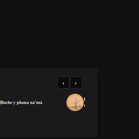
‹
›
La crítica que no devora: el
Buche y pluma na’má
dilema de la oposición cuban