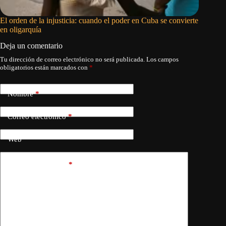
El orden de la injusticia: cuando el poder en Cuba se convierte
Los vene
en oligarquía
oposició
Deja un comentario
Tu dirección de correo electrónico no será publicada.
Los campos
obligatorios están marcados con
*
Nombre
*
Correo electrónico
*
Web
Añadir comentario
*