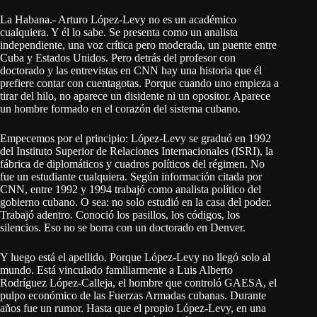
La Habana.- Arturo López-Levy no es un académico
cualquiera. Y él lo sabe. Se presenta como un analista
independiente, una voz crítica pero moderada, un puente entre
Cuba y Estados Unidos. Pero detrás del profesor con
doctorado y las entrevistas en CNN hay una historia que él
prefiere contar con cuentagotas. Porque cuando uno empieza a
tirar del hilo, no aparece un disidente ni un opositor. Aparece
un hombre formado en el corazón del sistema cubano.
Empecemos por el principio: López-Levy se graduó en 1992
del Instituto Superior de Relaciones Internacionales (ISRI), la
fábrica de diplomáticos y cuadros políticos del régimen. No
fue un estudiante cualquiera. Según información citada por
CNN, entre 1992 y 1994 trabajó como analista político del
gobierno cubano. O sea: no solo estudió en la casa del poder.
Trabajó adentro. Conoció los pasillos, los códigos, los
silencios. Eso no se borra con un doctorado en Denver.
Y luego está el apellido. Porque López-Levy no llegó solo al
mundo. Está vinculado familiarmente a Luis Alberto
Rodríguez López-Calleja, el hombre que controló GAESA, el
pulpo económico de las Fuerzas Armadas cubanas. Durante
años fue un rumor. Hasta que el propio López-Levy, en una