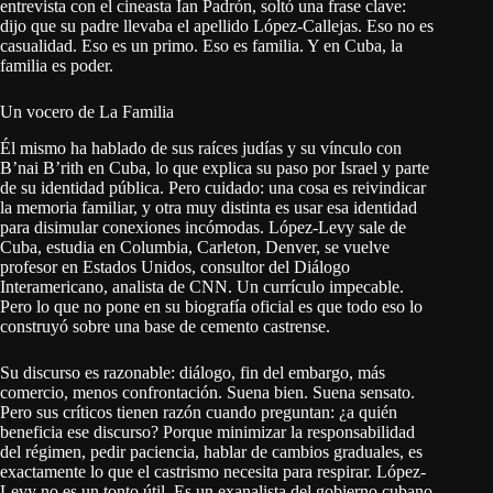
entrevista con el cineasta Ian Padrón, soltó una frase clave:
dijo que su padre llevaba el apellido López-Callejas. Eso no es
casualidad. Eso es un primo. Eso es familia. Y en Cuba, la
familia es poder.
Un vocero de La Familia
Él mismo ha hablado de sus raíces judías y su vínculo con
B’nai B’rith en Cuba, lo que explica su paso por Israel y parte
de su identidad pública. Pero cuidado: una cosa es reivindicar
la memoria familiar, y otra muy distinta es usar esa identidad
para disimular conexiones incómodas. López-Levy sale de
Cuba, estudia en Columbia, Carleton, Denver, se vuelve
profesor en Estados Unidos, consultor del Diálogo
Interamericano, analista de CNN. Un currículo impecable.
Pero lo que no pone en su biografía oficial es que todo eso lo
construyó sobre una base de cemento castrense.
Su discurso es razonable: diálogo, fin del embargo, más
comercio, menos confrontación. Suena bien. Suena sensato.
Pero sus críticos tienen razón cuando preguntan: ¿a quién
beneficia ese discurso? Porque minimizar la responsabilidad
del régimen, pedir paciencia, hablar de cambios graduales, es
exactamente lo que el castrismo necesita para respirar. López-
Levy no es un tonto útil. Es un exanalista del gobierno cubano