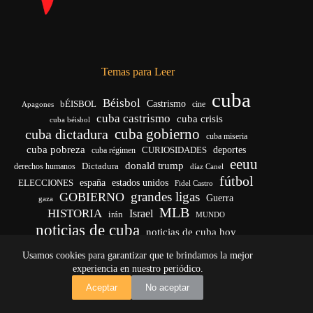
Temas para Leer
cuba
Béisbol
bÉISBOL
Castrismo
cine
Apagones
cuba castrismo
cuba crisis
cuba béisbol
cuba gobierno
cuba dictadura
cuba miseria
cuba pobreza
CURIOSIDADES
deportes
cuba régimen
eeuu
donald trump
Dictadura
derechos humanos
díaz Canel
fútbol
españa
ELECCIONES
estados unidos
Fidel Castro
grandes ligas
GOBIERNO
Guerra
gaza
MLB
HISTORIA
Israel
irán
MUNDO
noticias de cuba
noticias de cuba hoy
venezuela
real madrid
Rusia
Trump
régimen cubano
Ucrania
Usamos cookies para garantizar que te brindamos la mejor
vida
yankees
experiencia en nuestro periódico.
Copyright © 2026 - El Vigía de Cuba
Aceptar
No aceptar
Desarrollo, mantenimiento web y SEO por
Iván Calás
·
ivancalas.es