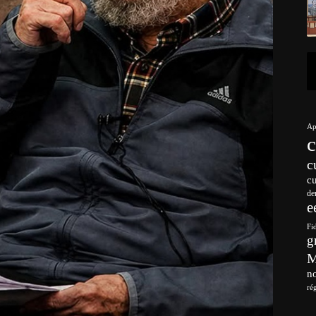
Ap
c
c
de
e
Fi
g
no
ré