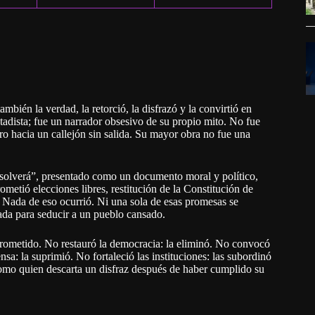
én la verdad, la retorció, la disfrazó y la convirtió en
adista; fue un narrador obsesivo de su propio mito. No fue
ero hacia un callejón sin salida. Su mayor obra no fue una
absolverá”, presentado como un documento moral y político,
ometió elecciones libres, restitución de la Constitución de
ad. Nada de eso ocurrió. Ni una sola de esas promesas se
ñada para seducir a un pueblo cansado.
prometido. No restauró la democracia: la eliminó. No convocó
ensa: la suprimió. No fortaleció las instituciones: las subordinó
como quien descarta un disfraz después de haber cumplido su