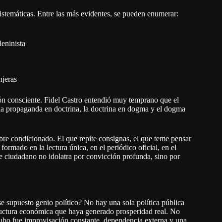
sistemáticas. Entre las más evidentes, se pueden enumerar:
eninista
njeras
ión consciente. Fidel Castro entendió muy temprano que el
ió la propaganda en doctrina, la doctrina en dogma y el dogma
re condicionado. El que repite consignas, el que teme pensar
formado en la lectura única, en el periódico oficial, en el
se ciudadano no idolatra por convicción profunda, sino por
se supuesto genio político? No hay una sola política pública
ructura económica que haya generado prosperidad real. No
ubo fue improvisación constante, dependencia externa y una