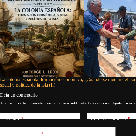
La colonia española: formación económica,
¿Cuándo se mudan del pod
social y política de la Isla (II)
Deja un comentario
Tu dirección de correo electrónico no será publicada.
Los campos obligatorios est
Nombre
*
Correo electrónico
*
Añadir comentario
*