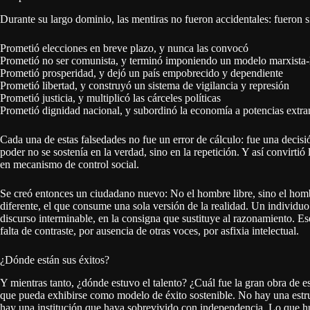
Durante su largo dominio, las mentiras no fueron accidentales: fueron 
Prometió elecciones en breve plazo, y nunca las convocó
Prometió no ser comunista, y terminó imponiendo un modelo marxista-l
Prometió prosperidad, y dejó un país empobrecido y dependiente
Prometió libertad, y construyó un sistema de vigilancia y represión
Prometió justicia, y multiplicó las cárceles políticas
Prometió dignidad nacional, y subordinó la economía a potencias extra
Cada una de estas falsedades no fue un error de cálculo: fue una decis
poder no se sostenía en la verdad, sino en la repetición. Y así convirt
en mecanismo de control social.
Se creó entonces un ciudadano nuevo: No el hombre libre, sino el homb
diferente, el que consume una sola versión de la realidad. Un individuo 
discurso interminable, en la consigna que sustituye al razonamiento. E
falta de contraste, por ausencia de otras voces, por asfixia intelectual.
¿Dónde están sus éxitos?
Y mientras tanto, ¿dónde estuvo el talento? ¿Cuál fue la gran obra de e
que pueda exhibirse como modelo de éxito sostenible. No hay una est
hay una institución que haya sobrevivido con independencia. Lo que h