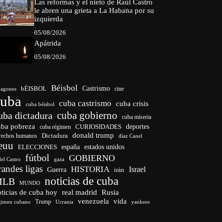
Las reformas y el nieto de Raúl Castro
le abren una grieta a La Habana por su
izquierda
05/08/2026
Apátrida
05/08/2026
Béisbol
bÉISBOL
Castrismo
cine
agones
cuba
cuba castrismo
cuba crisis
cuba béisbol
cuba gobierno
uba dictadura
cuba miseria
uba pobreza
CURIOSIDADES
deportes
cuba régimen
donald trump
Dictadura
rechos humanos
díaz Canel
euu
españa
ELECCIONES
estados unidos
fútbol
GOBIERNO
del Castro
gaza
randes ligas
HISTORIA
Israel
Guerra
irán
noticias de cuba
MLB
MUNDO
ticias de cuba hoy
real madrid
Rusia
venezuela
vida
Trump
gimen cubano
Ucrania
yankees