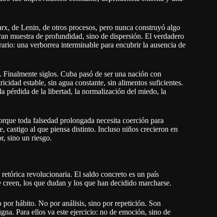
arx, de Lenin, de otros procesos, pero nunca construyó algo
eran muestra de profundidad, sino de dispersión. El verdadero
rario: una verborrea interminable para encubrir la ausencia de
s. Finalmente siglos. Cuba pasó de ser una nación con
cidad estable, sin agua constante, sin alimentos suficientes.
a pérdida de la libertad, la normalización del miedo, la
orque toda falsedad prolongada necesita coerción para
e, castigo al que piensa distinto. Incluso niños crecieron en
r, sino un riesgo.
 retórica revolucionaria. El saldo concreto es un país
e creen, los que dudan y los que han decidido marcharse.
 por hábito. No por análisis, sino por repetición. Son
gna. Para ellos va este ejercicio: no de emoción, sino de