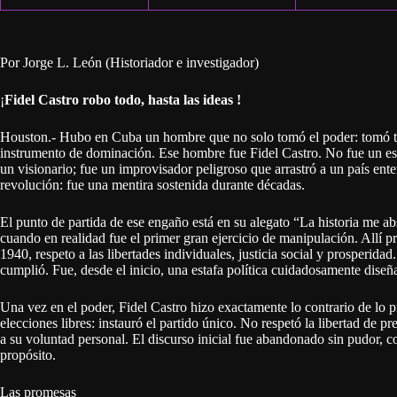
Por Jorge L. León (Historiador e investigador)
¡
Fidel Castro robo todo, hasta las ideas !
Houston.- Hubo en Cuba un hombre que no solo tomó el poder: tomó tambi
instrumento de dominación. Ese hombre fue Fidel Castro. No fue un est
un visionario; fue un improvisador peligroso que arrastró a un país ent
revolución: fue una mentira sostenida durante décadas.
El punto de partida de ese engaño está en su alegato “La historia me 
cuando en realidad fue el primer gran ejercicio de manipulación. Allí pr
1940, respeto a las libertades individuales, justicia social y prosperid
cumplió. Fue, desde el inicio, una estafa política cuidadosamente dise
Una vez en el poder, Fidel Castro hizo exactamente lo contrario de lo 
elecciones libres: instauró el partido único. No respetó la libertad de pr
a su voluntad personal. El discurso inicial fue abandonado sin pudor, 
propósito.
Las promesas