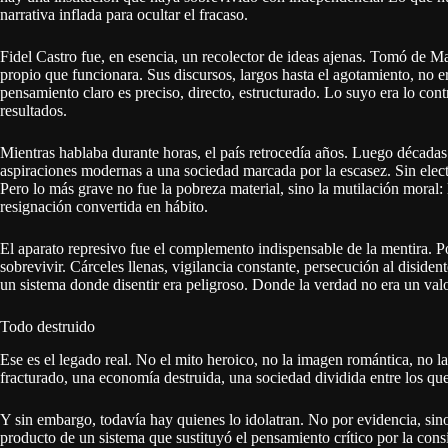
narrativa inflada para ocultar el fracaso.
Fidel Castro fue, en esencia, un recolector de ideas ajenas. Tomó de M
propio que funcionara. Sus discursos, largos hasta el agotamiento, no 
pensamiento claro es preciso, directo, estructurado. Lo suyo era lo cont
resultados.
Mientras hablaba durante horas, el país retrocedía años. Luego década
aspiraciones modernas a una sociedad marcada por la escasez. Sin electri
Pero lo más grave no fue la pobreza material, sino la mutilación moral: l
resignación convertida en hábito.
El aparato represivo fue el complemento indispensable de la mentira. P
sobrevivir. Cárceles llenas, vigilancia constante, persecución al disident
un sistema donde disentir era peligroso. Donde la verdad no era un valo
Todo destruido
Ese es el legado real. No el mito heroico, no la imagen romántica, no la
fracturado, una economía destruida, una sociedad dividida entre los qu
Y sin embargo, todavía hay quienes lo idolatran. No por evidencia, sino
producto de un sistema que sustituyó el pensamiento crítico por la consi