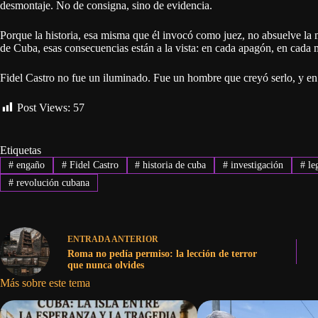
desmontaje. No de consigna, sino de evidencia.
Porque la historia, esa misma que él invocó como juez, no absuelve la 
de Cuba, esas consecuencias están a la vista: en cada apagón, en cada 
Fidel Castro no fue un iluminado. Fue un hombre que creyó serlo, y en e
Post Views:
57
Etiquetas
#
engaño
#
Fidel Castro
#
historia de cuba
#
investigación
#
le
#
revolución cubana
ENTRADA
ANTERIOR
Roma no pedía permiso: la lección de terror
que nunca olvides
Más sobre este tema