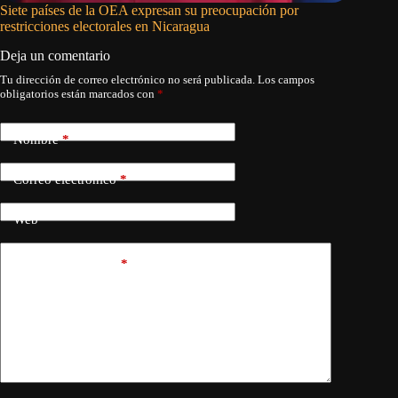
Siete países de la OEA expresan su preocupación por
Los vene
restricciones electorales en Nicaragua
oposició
Deja un comentario
Tu dirección de correo electrónico no será publicada.
Los campos
obligatorios están marcados con
*
Nombre
*
Correo electrónico
*
Web
Añadir comentario
*