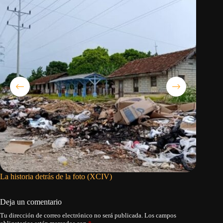
La historia detrás de la foto (XCIV)
La dicta
asumir s
Deja un comentario
Tu dirección de correo electrónico no será publicada.
Los campos