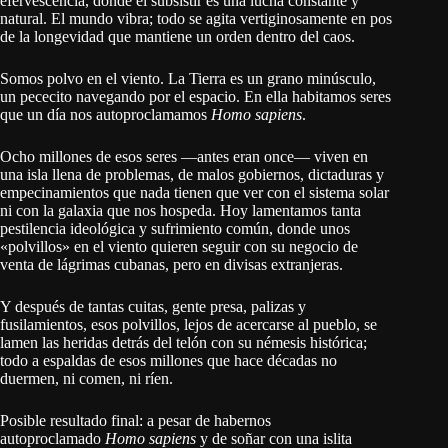
efervescencia, donde el subsistir es una lucha constante y
natural. El mundo vibra; todo se agita vertiginosamente en pos
de la longevidad que mantiene un orden dentro del caos.
Somos polvo en el viento. La Tierra es un grano minúsculo,
un pececito navegando por el espacio. En ella habitamos seres
que un día nos autoproclamamos
Homo sapiens
.
Ocho millones de esos seres —antes eran once— viven en
una isla llena de problemas, de malos gobiernos, dictaduras y
empecinamientos que nada tienen que ver con el sistema solar
ni con la galaxia que nos hospeda. Hoy lamentamos tanta
pestilencia ideológica y sufrimiento común, donde unos
«polvillos» en el viento quieren seguir con su negocio de
venta de lágrimas cubanas, pero en divisas extranjeras.
Y después de tantas cuitas, gente presa, palizas y
fusilamientos, esos polvillos, lejos de acercarse al pueblo, se
lamen las heridas detrás del telón con su némesis histórica;
todo a espaldas de esos millones que hace décadas no
duermen, ni comen, ni ríen.
Posible resultado final: a pesar de habernos
autoproclamado
Homo sapiens
y de soñar con una islita