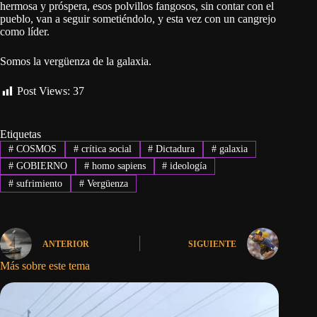
hermosa y próspera, esos polvillos fangosos, sin contar con el
pueblo, van a seguir sometiéndolo, y esta vez con un cangrejo
como líder.
Somos la vergüenza de la galaxia.
Post Views:
37
Etiquetas
#
COSMOS
#
crítica social
#
Dictadura
#
galaxia
#
GOBIERNO
#
homo sapiens
#
ideología
#
sufrimiento
#
Vergüenza
ANTERIOR
SIGUIENTE
Más sobre este tema