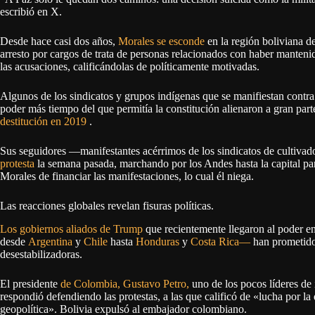
escribió en X.
Desde hace casi dos años,
Morales se esconde
en la región boliviana 
arresto por cargos de trata de personas relacionados con haber manteni
las acusaciones, calificándolas de políticamente motivadas.
Algunos de los sindicatos y grupos indígenas que se manifiestan contra 
poder más tiempo del que permitía la constitución alienaron a gran par
destitución en 2019
.
Sus seguidores —manifestantes acérrimos de los sindicatos de cultiv
protesta
la semana pasada, marchando por los Andes hasta la capital par
Morales de financiar las manifestaciones, lo cual él niega.
Las reacciones globales revelan fisuras políticas.
Los gobiernos aliados de Trump
que recientemente llegaron al poder 
desde
Argentina
y
Chile
hasta
Honduras
y
Costa Rica—
han prometido
desestabilizadoras.
El presidente
de Colombia, Gustavo Petro,
uno de los pocos líderes de 
respondió defendiendo las protestas, a las que calificó de «lucha por la
geopolítica». Bolivia expulsó al embajador colombiano.