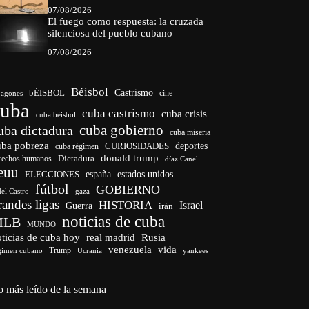
07/08/2026
El fuego como respuesta: la cruzada
silenciosa del pueblo cubano
07/08/2026
Béisbol
bÉISBOL
Castrismo
cine
agones
cuba
cuba castrismo
cuba crisis
cuba béisbol
cuba gobierno
uba dictadura
cuba miseria
uba pobreza
CURIOSIDADES
deportes
cuba régimen
donald trump
Dictadura
rechos humanos
díaz Canel
euu
españa
ELECCIONES
estados unidos
fútbol
GOBIERNO
del Castro
gaza
randes ligas
HISTORIA
Israel
Guerra
irán
noticias de cuba
MLB
MUNDO
ticias de cuba hoy
real madrid
Rusia
venezuela
vida
Trump
gimen cubano
Ucrania
yankees
o más leído de la semana