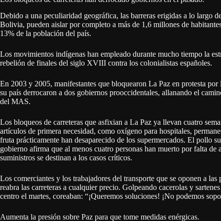
Debido a una peculiaridad geográfica, las barreras erigidas a lo largo d
Bolivia, pueden aislar por completo a más de 1,6 millones de habitantes
13% de la población del país.
Los movimientos indígenas han empleado durante mucho tiempo la estra
rebelión de finales del siglo XVIII contra los colonialistas españoles.
En 2003 y 2005, manifestantes que bloquearon La Paz en protesta por la
su país derrocaron a dos gobiernos prooccidentales, allanando el camin
del MAS.
Los bloqueos de carreteras que asfixian a La Paz ya llevan cuatro sem
artículos de primera necesidad, como oxígeno para hospitales, permanece
fruta prácticamente han desaparecido de los supermercados. El pollo sub
gobierno afirma que al menos cuatro personas han muerto por falta de a
suministros se destinan a los casos críticos.
Los comerciantes y los trabajadores del transporte que se oponen a las 
reabra las carreteras a cualquier precio. Golpeando cacerolas y sarten
centro el martes, coreaban: “¡Queremos soluciones! ¡No podemos sopor
Aumenta la presión sobre Paz para que tome medidas enérgicas.