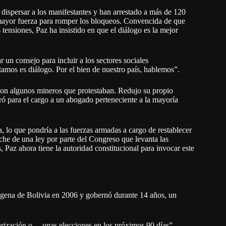
dispersar a los manifestantes y han arrestado a más de 120
r mayor fuerza para romper los bloqueos. Convencida de que
 tensiones, Paz ha insistido en que el diálogo es la mejor
 un consejo para incluir a los sectores sociales
amos es diálogo. Por el bien de nuestro país, hablemos”.
 con algunos mineros que protestaban. Redujo su propio
ró para el cargo a un abogado perteneciente a la mayoría
 lo que pondría a las fuerzas armadas a cargo de restablecer
oche de una ley por parte del Congreso que levanta las
es, Paz ahora tiene la autoridad constitucional para invocar este
ndígena de Bolivia en 2006 y gobernó durante 14 años, un
arización o… unas elecciones en los próximos 90 días”,