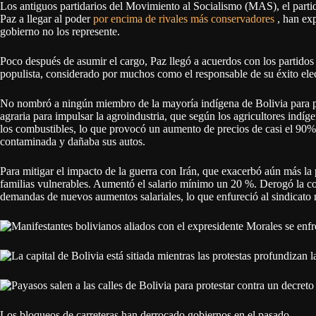
Los antiguos partidarios del Movimiento al Socialismo (MAS), el par
Paz a llegar al poder
por encima de rivales más conservadores
, han ex
gobierno no los represente.
Poco después de asumir el cargo, Paz llegó a acuerdos con los partido
populista, considerado por muchos como el responsable de su éxito elec
No nombró a ningún miembro de la mayoría indígena de Bolivia para pu
agraria para impulsar la agroindustria, que según los agricultores indíg
los combustibles, lo que provocó un aumento de precios de casi el 90%.
contaminada y dañaba sus autos.
Para mitigar el impacto de la guerra con Irán, que exacerbó aún más la p
familias vulnerables. Aumentó el salario mínimo un 20 %. Derogó la con
demandas de nuevos aumentos salariales, lo que enfureció al sindicato 
Los bloqueos de carreteras han derrocado gobiernos en el pasado.