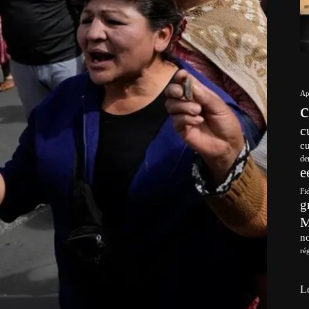
Ap
c
c
de
e
Fi
g
no
ré
L