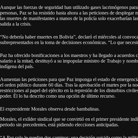
Aunque las fuerzas de seguridad han utilizado gases lacrimógenos para 
personas, Paz se ha resistido hasta ahora a las peticiones de desplega
las muertes de manifestantes a manos de la policía solo exacerbarían las
salida a la crisis.
“No debería haber muertes en Bolivia”, declaró el miércoles al convocar
subrepresentados en la toma de decisiones económicas. “Lo que necesit
Paz ha ofrecido bonificaciones a los maestros y ha llegado a acuerdos
salario a la mitad, destituyó a su impopular ministro de Trabajo y nomb
indígena del país.
Aumentan las peticiones para que Paz imponga el estado de emergencia,
el orden público durante 60 días. Tras la aprobación el martes por la n
restricciones al papel del ejército en la represión de los disturbios civil
poder. Él lo ha descrito como una opción de último recurso.
El expresidente Morales observa desde bambalinas.
Morales, el exlíder sindical que se convirtió en el primer presidente i
periodo sin precedentes, está pidiendo elecciones anticipadas.
“A Paz solo le quedan dos caminos: una decisión suicida como la milit