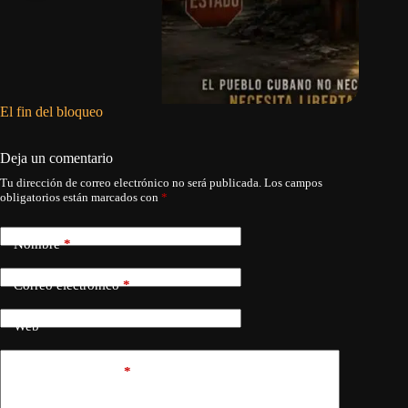
El fin del bloqueo
Las refo
Habana p
Deja un comentario
Tu dirección de correo electrónico no será publicada.
Los campos
obligatorios están marcados con
*
Nombre
*
Correo electrónico
*
Web
Añadir comentario
*