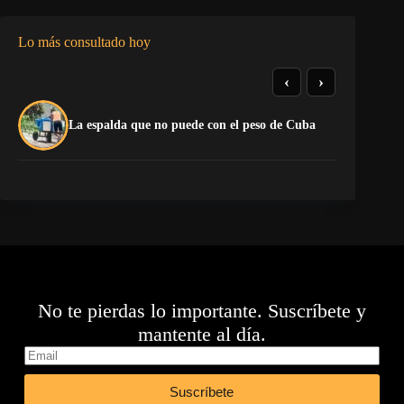
Lo más consultado hoy
‹
›
El
La espalda que no puede con el peso de Cuba
pr
No te pierdas lo importante. Suscríbete y
mantente al día.
Suscríbete