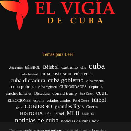
Temas para Leer
cuba
Béisbol
bÉISBOL
Castrismo
cine
Apagones
cuba castrismo
cuba crisis
cuba béisbol
cuba gobierno
cuba dictadura
cuba miseria
cuba pobreza
CURIOSIDADES
deportes
cuba régimen
eeuu
donald trump
Dictadura
derechos humanos
díaz Canel
fútbol
españa
ELECCIONES
estados unidos
Fidel Castro
grandes ligas
GOBIERNO
Guerra
gaza
MLB
HISTORIA
Israel
irán
MUNDO
noticias de cuba
noticias de cuba hoy
venezuela
real madrid
Rusia
Trump
régimen cubano
Ucrania
Usamos cookies para garantizar que te brindamos la mejor