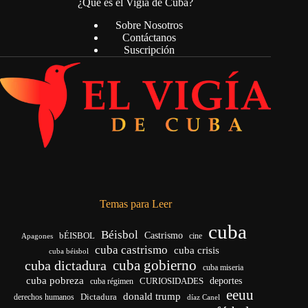
¿Qué es el Vigía de Cuba?
Sobre Nosotros
Contáctanos
Suscripción
Temas para Leer
cuba
Béisbol
bÉISBOL
Castrismo
cine
Apagones
cuba castrismo
cuba crisis
cuba béisbol
cuba gobierno
cuba dictadura
cuba miseria
cuba pobreza
CURIOSIDADES
deportes
cuba régimen
eeuu
donald trump
Dictadura
derechos humanos
díaz Canel