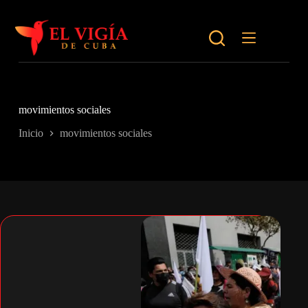
Saltar
al
contenido
movimientos sociales
Inicio
movimientos sociales