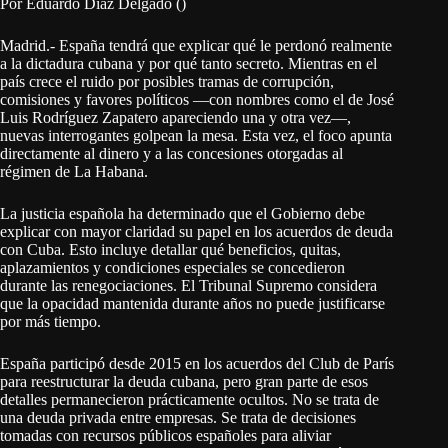
Por Eduardo Díaz Delgado ()
Madrid.- España tendrá que explicar qué le perdonó realmente
a la dictadura cubana y por qué tanto secreto. Mientras en el
país crece el ruido por posibles tramas de corrupción,
comisiones y favores políticos —con nombres como el de José
Luis Rodríguez Zapatero apareciendo una y otra vez—,
nuevas interrogantes golpean la mesa. Esta vez, el foco apunta
directamente al dinero y a las concesiones otorgadas al
régimen de La Habana.
La justicia española ha determinado que el Gobierno debe
explicar con mayor claridad su papel en los acuerdos de deuda
con Cuba. Esto incluye detallar qué beneficios, quitas,
aplazamientos y condiciones especiales se concedieron
durante las renegociaciones. El Tribunal Supremo considera
que la opacidad mantenida durante años no puede justificarse
por más tiempo.
España participó desde 2015 en los acuerdos del Club de París
para reestructurar la deuda cubana, pero gran parte de esos
detalles permanecieron prácticamente ocultos. No se trata de
una deuda privada entre empresas. Se trata de decisiones
tomadas con recursos públicos españoles para aliviar