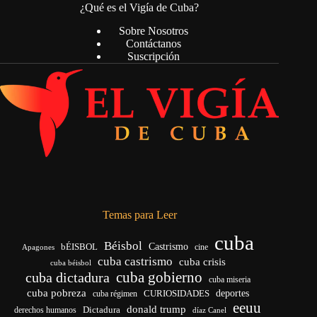
¿Qué es el Vigía de Cuba?
Sobre Nosotros
Contáctanos
Suscripción
Temas para Leer
cuba
Béisbol
bÉISBOL
Castrismo
cine
Apagones
cuba castrismo
cuba crisis
cuba béisbol
cuba gobierno
cuba dictadura
cuba miseria
cuba pobreza
deportes
cuba régimen
CURIOSIDADES
eeuu
donald trump
Dictadura
derechos humanos
díaz Canel