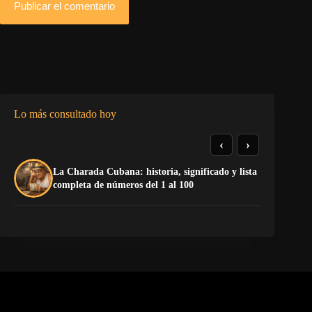
Publicar el comentario
Lo más consultado hoy
‹
›
La Charada Cubana: historia, significado y lista
El
completa de números del 1 al 100
ne