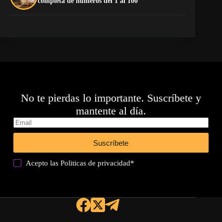
completa de números del 1 al 100
de
No te pierdas lo importante. Suscríbete y
mantente al día.
Suscríbete
Acepto las
Politicas de privacidad
*