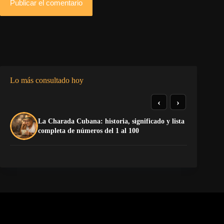
Publicar el comentario
Lo más consultado hoy
‹
›
La Charada Cubana: historia, significado y lista
El
completa de números del 1 al 100
de