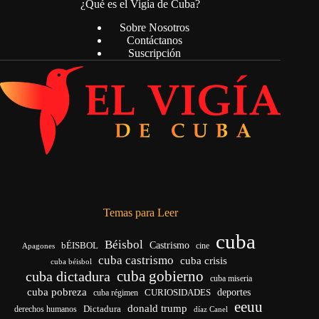
¿Qué es el Vigía de Cuba?
Sobre Nosotros
Contáctanos
Suscripción
Temas para Leer
cuba
Béisbol
bÉISBOL
Castrismo
cine
Apagones
cuba castrismo
cuba crisis
cuba béisbol
cuba gobierno
cuba dictadura
cuba miseria
cuba pobreza
CURIOSIDADES
deportes
cuba régimen
eeuu
donald trump
Dictadura
derechos humanos
díaz Canel