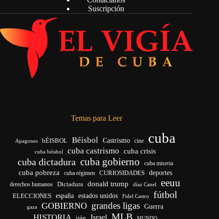
Suscripción
Temas para Leer
cuba
Béisbol
bÉISBOL
Castrismo
cine
Apagones
cuba castrismo
cuba crisis
cuba béisbol
cuba gobierno
cuba dictadura
cuba miseria
cuba pobreza
CURIOSIDADES
deportes
cuba régimen
eeuu
donald trump
Dictadura
derechos humanos
díaz Canel
fútbol
españa
ELECCIONES
estados unidos
Fidel Castro
grandes ligas
GOBIERNO
Guerra
gaza
MLB
HISTORIA
Israel
irán
MUNDO