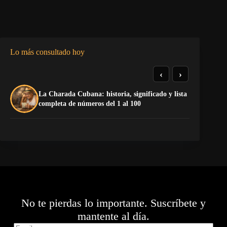
Lo más consultado hoy
‹
›
La Charada Cubana: historia, significado y lista
El
completa de números del 1 al 100
de
No te pierdas lo importante. Suscríbete y
mantente al día.