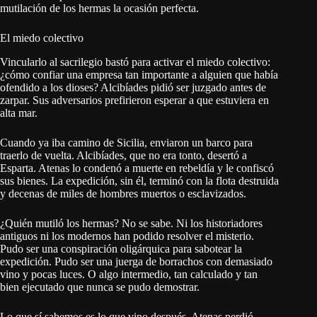
mutilación de los hermas la ocasión perfecta.
El miedo colectivo
Vincularlo al sacrilegio bastó para activar el miedo colectivo:
¿cómo confiar una empresa tan importante a alguien que había
ofendido a los dioses? Alcibíades pidió ser juzgado antes de
zarpar. Sus adversarios prefirieron esperar a que estuviera en
alta mar.
Cuando ya iba camino de Sicilia, enviaron un barco para
traerlo de vuelta. Alcibíades, que no era tonto, desertó a
Esparta. Atenas lo condenó a muerte en rebeldía y le confiscó
sus bienes. La expedición, sin él, terminó con la flota destruida
y decenas de miles de hombres muertos o esclavizados.
¿Quién mutiló los hermas? No se sabe. Ni los historiadores
antiguos ni los modernos han podido resolver el misterio.
Pudo ser una conspiración oligárquica para sabotear la
expedición. Pudo ser una juerga de borrachos con demasiado
vino y pocas luces. O algo intermedio, tan calculado y tan
bien ejecutado que nunca se pudo demostrar.
Lo que sí sabemos es lo que vino después. Atenas perdió