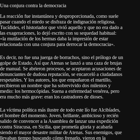
Una conjura contra la democracia
La reacción fue instantánea y desproporcionada, como suele
pasar cuando el miedo se disfraza de indignación religiosa.
Tucídides, el historiador que vivió aquello y que no era dado a
las exageraciones, lo dejó escrito con su sequedad habitual:
«la mutilación de los hermas daba la impresión de estar
relacionada con una conjura para derrocar la democracia».
Es decir, no fue una juerga de borrachos, sino el prólogo de un
golpe de Estado. Así que Atenas se lanzó a una caza de brujas
de manual. Se abrieron procesos, se aceptaron acusaciones de
denunciantes de dudosa reputación, se encarceló a ciudadanos
respetables. Y los autores, los que empuñaron el martillo,
recibieron un nombre que ha sobrevivido dos milenios y
medio: los hermocópidas. Suena a enfermedad venérea, pero
era mucho más grave: eran los castradores de dioses.
La víctima política más ilustre de todo este lío fue Alcibíades,
el hombre del momento. Joven, brillante, ambicioso y recién
salido de convencer a la Asamblea de lanzar una expedición
contra Siracusa, en Sicilia, que prometía gloria y acabaría
siendo el mayor desastre militar de Atenas. Sus enemigos, que
llevaban tiempo buscando cómo frenarlo, vieron en la