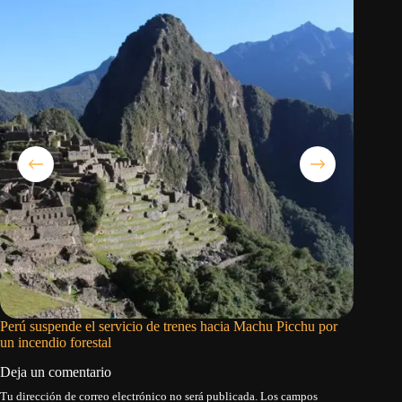
Perú suspende el servicio de trenes hacia Machu Picchu por
Siete pa
un incendio forestal
restricc
Deja un comentario
Tu dirección de correo electrónico no será publicada.
Los campos