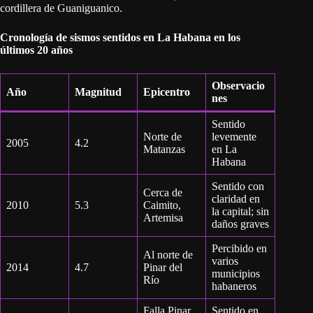
cordillera de Guaniguanico.
Cronología de sismos sentidos en La Habana en los
últimos 20 años
Observacio
Año
Magnitud
Epicentro
nes
Sentido
Norte de
levemente
2005
4.2
Matanzas
en La
Habana
Sentido con
Cerca de
claridad en
2010
5.3
Caimito,
la capital; sin
Artemisa
daños graves
Percibido en
Al norte de
varios
2014
4.7
Pinar del
municipios
Río
habaneros
Falla Pinar,
Sentido en