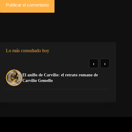
Publicar el comentario
Lo más consultado hoy
‹
›
El anillo de Carvilio: el retrato romano de
So
Carvilio Gemello