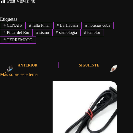
Post Views:
48
Etiquetas
#
CENAIS
#
falla Pinar
#
La Habana
#
noticias cuba
#
Pinar del Río
#
sismo
#
sismología
#
temblor
#
TERREMOTO
ANTERIOR
SIGUIENTE
Más sobre este tema