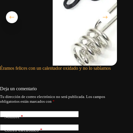
Éramos felices con un calentador oxidado y no lo sabíamos
El pedid
Deja un comentario
Tu dirección de correo electrónico no será publicada.
Los campos
obligatorios están marcados con
*
Nombre
*
Correo electrónico
*