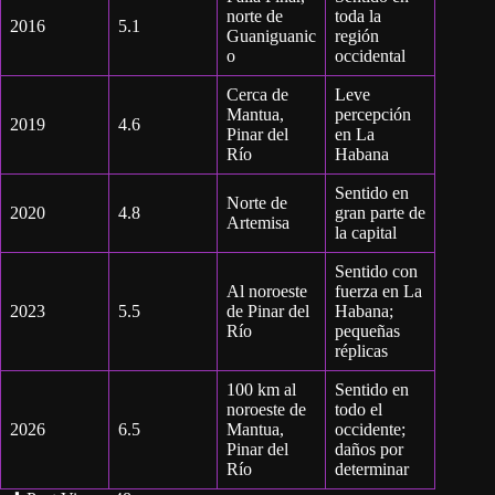
norte de
toda la
2016
5.1
Guaniguanic
región
o
occidental
Cerca de
Leve
Mantua,
percepción
2019
4.6
Pinar del
en La
Río
Habana
Sentido en
Norte de
2020
4.8
gran parte de
Artemisa
la capital
Sentido con
Al noroeste
fuerza en La
2023
5.5
de Pinar del
Habana;
Río
pequeñas
réplicas
100 km al
Sentido en
noroeste de
todo el
2026
6.5
Mantua,
occidente;
Pinar del
daños por
Río
determinar