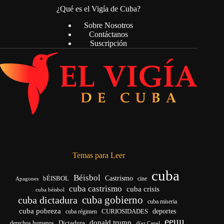
¿Qué es el Vigía de Cuba?
Sobre Nosotros
Contáctanos
Suscripción
Temas para Leer
cuba
Béisbol
bÉISBOL
Castrismo
cine
Apagones
cuba castrismo
cuba crisis
cuba béisbol
cuba gobierno
cuba dictadura
cuba miseria
cuba pobreza
deportes
cuba régimen
CURIOSIDADES
eeuu
donald trump
Dictadura
derechos humanos
díaz Canel