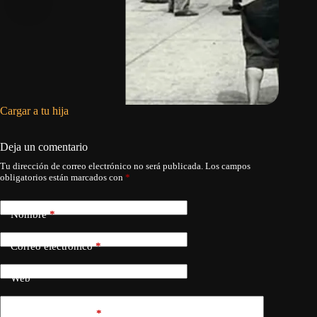
Cargar a tu hija
La flech
Deja un comentario
Tu dirección de correo electrónico no será publicada.
Los campos
obligatorios están marcados con
*
Nombre
*
Correo electrónico
*
Web
Añadir comentario
*