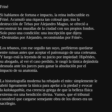
Friné
Si hablamos de fortuna e impacto, la reina indiscutible es
Friné. Acumuló una riqueza tan colosal que, tras la
destrucción de Tebas por Alejandro Magno, se ofreció a
reconstruir las murallas de la ciudad con sus propios fondos.
Solo puso una condición: una inscripción que dijera
«Destruidas por Alejandro, reconstruidas por Friné».
Los tebanos, con ese orgullo tan suyo, prefirieron quedarse
entre ruinas antes que aceptar el patronazgo de una cortesana.
Y luego está la leyenda de su juicio por impiedad: Hipérides,
su abogado, al ver el caso perdido, le rasgó la túnica dejándola
desnuda ante los jueces para ganar la absolución por el
impacto de su anatomía.
La historiografía moderna ha rebajado el mito: simplemente le
abrió ligeramente la túnica para apelar a la piedad y evocar
la
kalokagathía
, esa creencia griega de que la belleza física
extrema era una bendición divina. Vamos, que el tribunal
consideró que cargarse semejante obra de los dioses era un
sacrilegio.