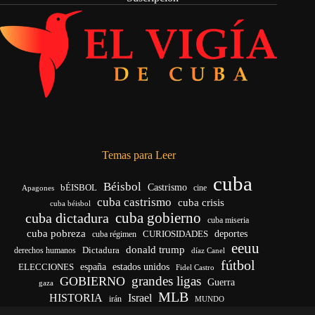
Temas para Leer
cuba
Béisbol
bÉISBOL
Castrismo
cine
Apagones
cuba castrismo
cuba crisis
cuba béisbol
cuba gobierno
cuba dictadura
cuba miseria
cuba pobreza
deportes
cuba régimen
CURIOSIDADES
eeuu
donald trump
Dictadura
derechos humanos
díaz Canel
fútbol
ELECCIONES
españa
estados unidos
Fidel Castro
grandes ligas
GOBIERNO
Guerra
gaza
MLB
HISTORIA
Israel
irán
MUNDO
noticias de cuba