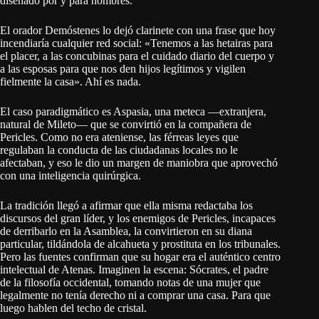
diseñado por y para hombres.
El orador Demóstenes lo dejó clarinete con una frase que hoy
incendiaría cualquier red social: «Tenemos a las hetairas para
el placer, a las concubinas para el cuidado diario del cuerpo y
a las esposas para que nos den hijos legítimos y vigilen
fielmente la casa». Ahí es nada.
El caso paradigmático es Aspasia, una meteca —extranjera,
natural de Mileto— que se convirtió en la compañera de
Pericles. Como no era ateniense, las férreas leyes que
regulaban la conducta de las ciudadanas locales no le
afectaban, y eso le dio un margen de maniobra que aprovechó
con una inteligencia quirúrgica.
La tradición llegó a afirmar que ella misma redactaba los
discursos del gran líder, y los enemigos de Pericles, incapaces
de derribarlo en la Asamblea, la convirtieron en su diana
particular, tildándola de alcahueta y prostituta en los tribunales.
Pero las fuentes confirman que su hogar era el auténtico centro
intelectual de Atenas. Imaginen la escena: Sócrates, el padre
de la filosofía occidental, tomando notas de una mujer que
legalmente no tenía derecho ni a comprar una casa. Para que
luego hablen del techo de cristal.